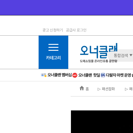
광고 신청하기
공급사 로그인
1등급
11등급
2등급
12등급
3등급
13등급
통합검색
4등급
14등급
5등급
15등급
6등급
16등급
홈
▷ 패션잡화
▷ 패
7등급
17등급
8등급
신규
9등급
주의
10등급
BAD