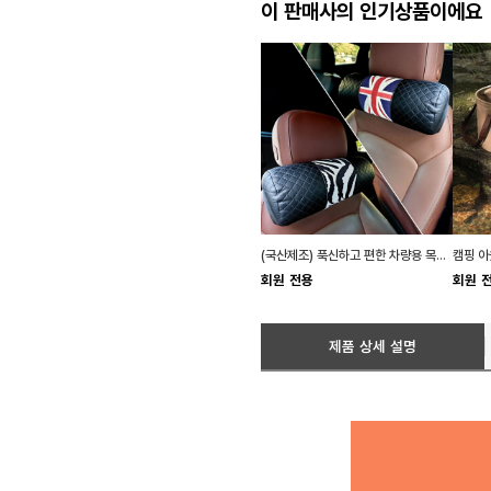
이 판매사의 인기상품이에요
(국산제조) 푹신하고 편한 차량용 목쿠션 목베게 2종
회원 전용
회원 
제품 상세 설명