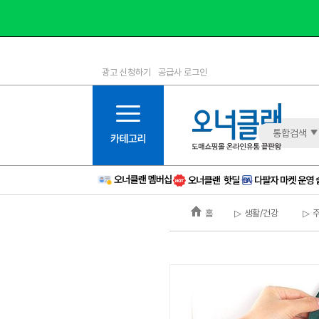
광고 신청하기
공급사 로그인
1등급
11등급
2등급
12등급
3등급
13등급
통합검색
4등급
14등급
5등급
15등급
6등급
16등급
홈
▷ 생활/건강
▷ 
7등급
17등급
8등급
신규
9등급
주의
10등급
BAD