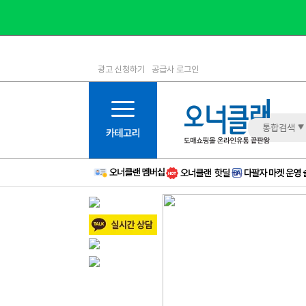
광고 신청하기
공급사 로그인
1등급
11등급
2등급
12등급
3등급
13등급
통합검색
4등급
14등급
5등급
15등급
6등급
16등급
7등급
17등급
8등급
신규
9등급
주의
10등급
BAD