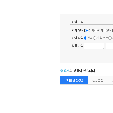
카테고리
과세/면세
전체
과세
면세
판매타입
전체
가격준수
상품가격
~
총
0
개
의 상품이 있습니다.
오너클랜랭킹순
신상품순