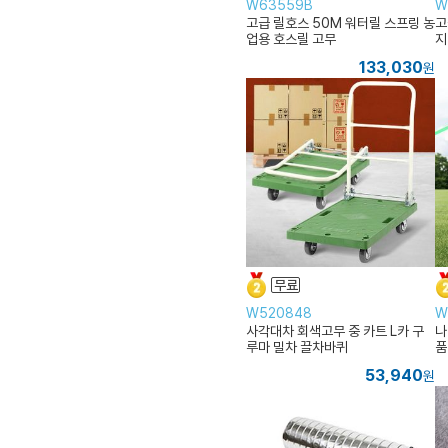
W63559B
W
고급 릴호스 50M 워터릴 스프링 농
고
업용 호스릴 고무
지
133,030
원
W520848
W
사각대차 회색고무 중 카트 L카 구
나
루마 밀차 끌차바퀴
품
53,940
원