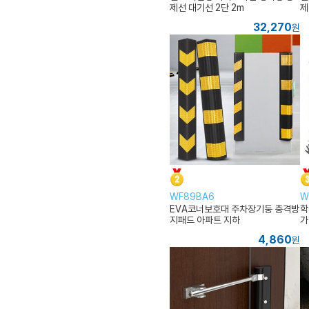
제선 대기선 2단 2m
제
32,270
원
WF89BA6
W
EVA코너보호대 주차장기둥 충격방
학
지패드 아파트 지하
가
4,860
원