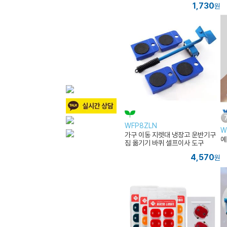
1,730
원
WFP8ZLN
W
가구 이동 지렛대 냉장고 운반기구
예
짐 옮기기 바퀴 셀프이사 도구
4,570
원