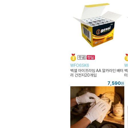
WFO6SK6
W
벡셀 아이프라임 AA 알카라인 배터
벡
리 건전지20개입
터
7,590
원