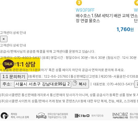
W93F9FF
W
배수호스 1.5M 세탁기 배관 교체 연
소
장 연결 물호스
단
1,760
원