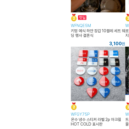
WFNQE5M
W
키밍 예식 하얀 장갑 10켤레 세트 웨
로
딩 행사 결혼식
지
3,100
원
WFGY75P
W
온수 냉수 스티커 라벨 2p 아크릴
트
HOT COLD 표시판
물