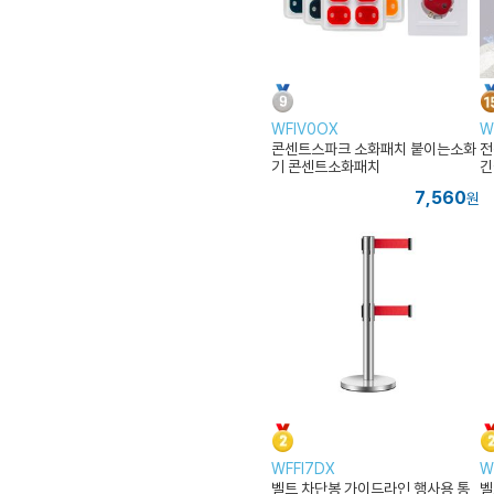
WFIV0OX
W
콘센트스파크 소화패치 붙이는소화
전
기 콘센트소화패치
긴
7,560
원
WFFI7DX
W
벨트 차단봉 가이드라인 행사용 통
벨