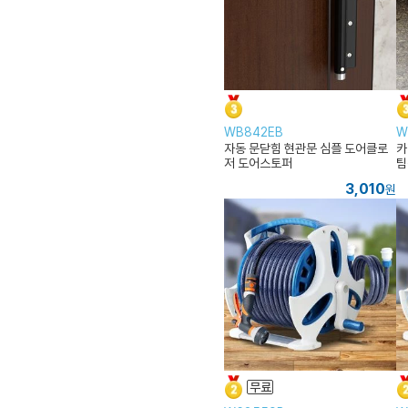
WB842EB
W
자동 문닫힘 현관문 심플 도어클로
카
저 도어스토퍼
팀
3,010
원