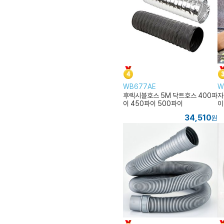
WB677AE
W
후렉시블호스 5M 닥트호스 400파
자
이 450파이 500파이
이
34,510
원