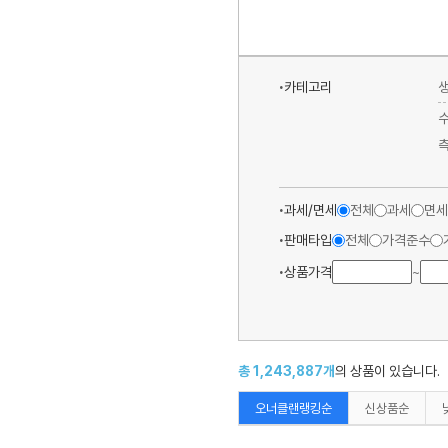
카테고리
과세/면세
전체
과세
면세
판매타입
전체
가격준수
상품가격
~
총
1,243,887
개
의 상품이 있습니다.
오너클랜랭킹순
신상품순