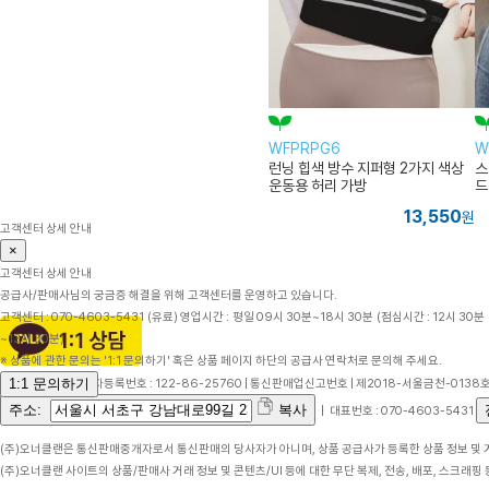
WFPRPG6
W
런닝 힙색 방수 지퍼형 2가지 색상
스
운동용 허리 가방
드
파
13,550
원