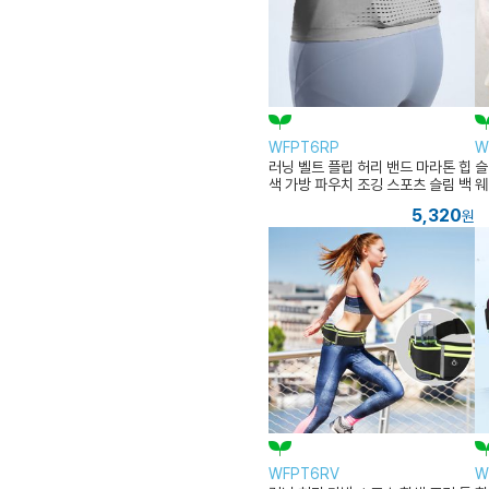
WFPT6RP
W
러닝 벨트 플립 허리 밴드 마라톤 힙
슬
색 가방 파우치 조깅 스포츠 슬림 백
웨
5,320
원
WFPT6RV
W