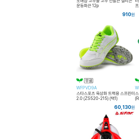
노매듭 고무줄 고무 신발끈 실리콘
러
운동화끈 12p
프
910
원
WFPVD9A
W
스타스포츠 육상화 트랙용 스프린터
스
2.0 (ZS520-215) (택1)
(
60,130
원