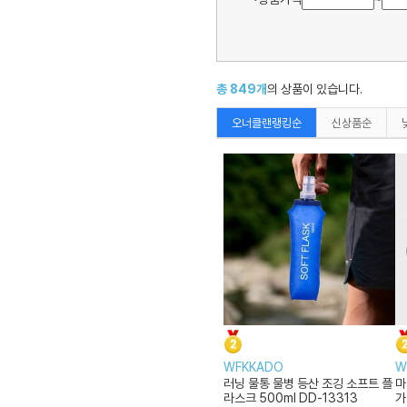
총
849
개
의 상품이 있습니다.
오너클랜랭킹순
신상품순
WFKKADO
W
러닝 물통 물병 등산 조깅 소프트 플
마
라스크 500ml DD-13313
가