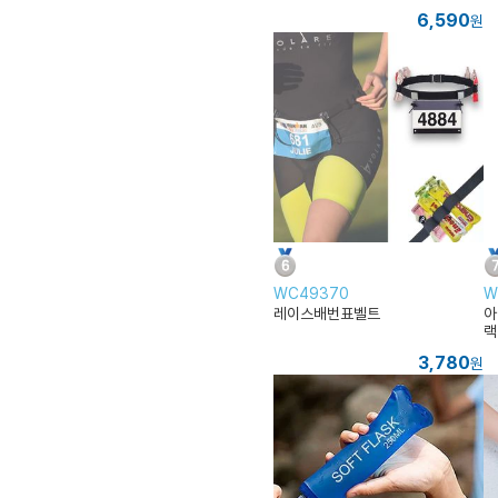
6,590
원
WC49370
W
레이스배번표벨트
아
랙
3,780
원