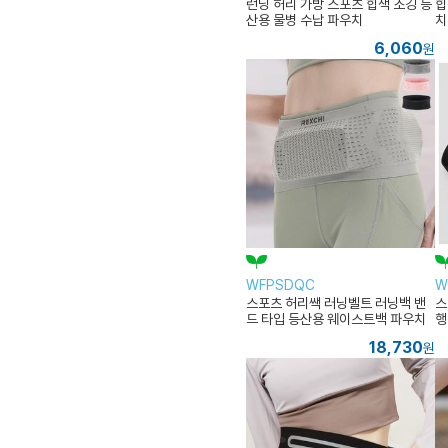
런닝 허리 가방 스포츠 힙색 조깅 등
힙
산용 물병 수납 파우치
치
6,060
원
WFPSDQC
W
스포츠 허리쌕 러닝벨트 러닝백 밴
스
드 타입 등산용 웨이스트백 파우치
행
18,730
원