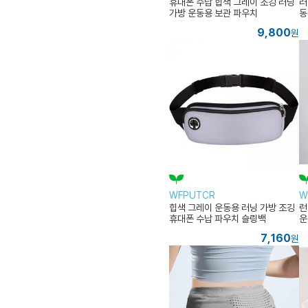
휴대폰 수납 힙색 그레이 조깅 러닝
러
가방 운동용 보관 파우치
동
9,800
원
WFPUTCR
W
힙색 그레이 운동용 러닝 가방 조깅
런
휴대폰 수납 파우치 슬링백
운
7,160
원