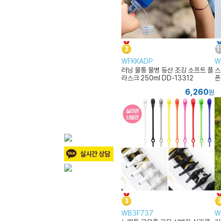
WFKKADP
W
러닝 물통 물병 등산 조깅 소프트 플
스
라스크 250ml DD-13312
폰
6,260
원
WB3F737
W