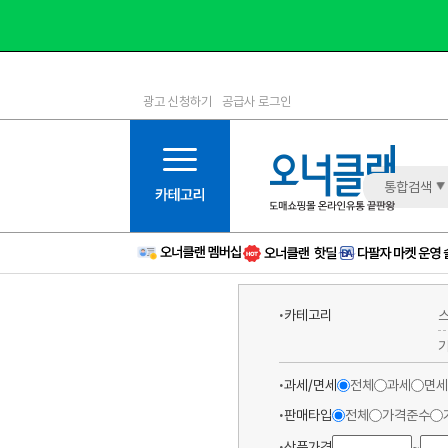
광고 신청하기
공급사 로그인
1등급
11등급
2등급
12등급
3등급
13등급
통합검색
4등급
14등급
5등급
15등급
6등급
16등급
7등급
17등급
카테고리
8등급
신규
9등급
주의
과세/면세
전체
과세
면세
10등급
BAD
판매타입
전체
가격준수
상품가격
~