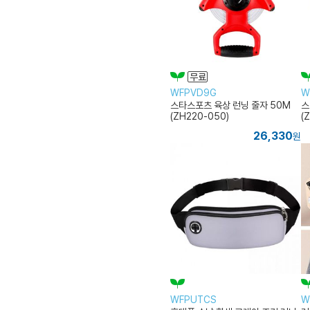
WFPVD9G
W
스타스포츠 육상 런닝 줄자 50M
스
(ZH220-050)
(
26,330
원
WFPUTCS
W