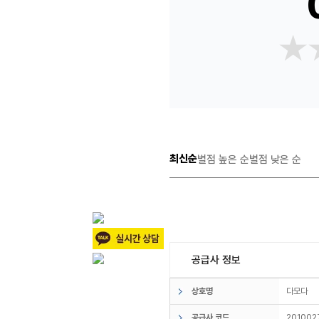
★
★
최신순
별점 높은 순
별점 낮은 순
공급사 정보
상호명
다모다
공급사 코드
201002