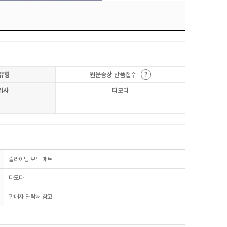
유형
원운송장 반품접수
입사
다모다
슬라이딩 보드 매트
다모다
판매자 연락처 참고