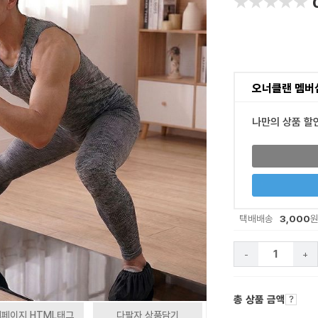
★★★★★
★★★★★
오너클랜 멤버
나만의 상품 할
3,000
택배배송
-
+
총 상품 금액
페이지 HTML태그
다팔자 상품담기