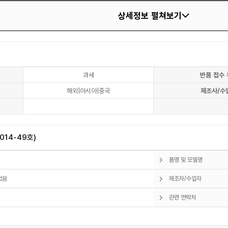
상세정보 펼쳐보기
과세
반품 접수 
해외|아시아|중국
제조사/수
14-49호)
품명 및 모델명
없음
제조자/수입자
관련 연락처