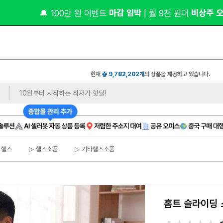
 1장만 
 무료 제
상품 사진
있으면❓ 모델컷/쇼츠까지
현재
총 9,782,202개
의 상품을 제공하고 있습니다.
 헬스
▷ 헬스소품
▷ 기타헬스소품
홈트 슬라이딩 