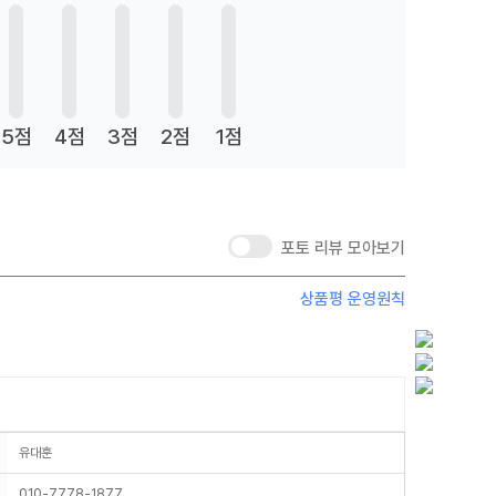
5점
4점
3점
2점
1점
포토 리뷰 모아보기
상품평 운영원칙
유대훈
010-7778-1877