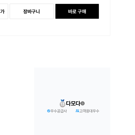
추가
장바구니
바로 구매
다모다
우수공급사
고객응대우수