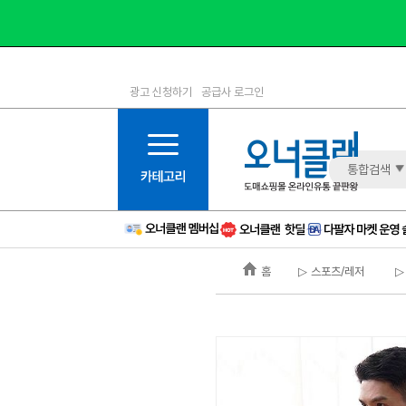
광고 신청하기
공급사 로그인
1등급
11등급
2등급
12등급
3등급
13등급
통합검색
4등급
14등급
5등급
15등급
6등급
16등급
홈
▷ 스포츠/레저
▷
7등급
17등급
8등급
신규
9등급
주의
10등급
BAD