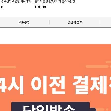
(국산제조) 푹신하고 편한 지브라 차량용 목쿠션
흡착식 롤링 햇빛가리개 롤스크린 창문 햇빛차단
전용
회원 전용
리뷰(0)
공급사정보