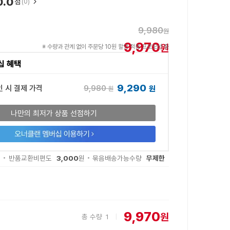
0.0
점
(0)
9,980
원
9,970
원
※ 수량과 관계 없이 주문당 10원 할인 적용 프로모션 중
십 혜택
9,290
9,980
인 시 결제 가격
원
원
나만의 최저가 상품 선점하기
3,000
무제한
원
반품교환비편도
원
묶음배송가능수량
9,970
원
총 수량
1
|