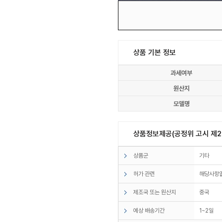
상품 기본 정보
과세여부
원산지
모델명
상품정보제공(공정위 고시 제20
상품군
기타
허가 관련
해당사항
제조국 또는 원산지
중국
예상 배송기간
1~2일