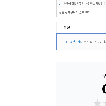
거래에 관한 약관의 내용 또는 확인할 수
상품 상세정보에 별도 표기
옵션
옵션 1 색상 :
흰색,빨강색,노랑색,
구
★
★