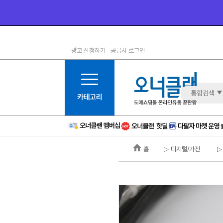
광고 신청하기
공급사 로그인
1등급
11등급
2등급
12등급
3등급
13등급
통합검색
4등급
14등급
5등급
15등급
6등급
16등급
홈
▷ 디지털/가전
▷
7등급
17등급
8등급
신규
9등급
주의
10등급
BAD