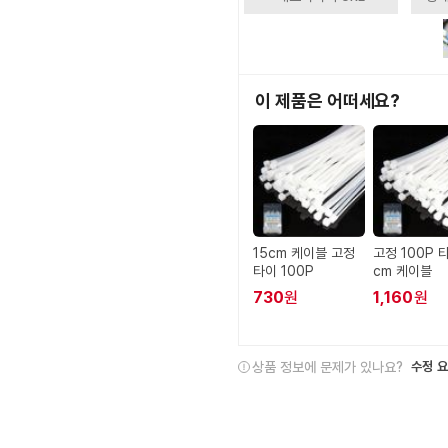
이 제품은 어떠세요?
15cm 케이블 고정
고정 100P 타
타이 100P
cm 케이블
730
원
1,160
원
상품 정보에 문제가 있나요?
수정 