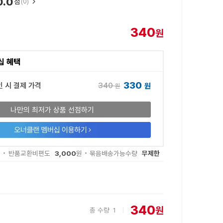
0.0
점
(0)
340
원
십 혜택
330
340
인 시 결제 가격
원
원
나만의 최저가 상품 선점하기
3,000
무제한
원
반품교환비편도
원
묶음배송가능수량
340
원
총 수량
1
|