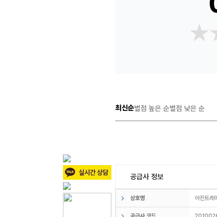
★
★
최신순
별점 높은 순
별점 낮은 순
공급사 정보
상호명
아진트
공급사 코드
201002