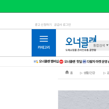
광고 신청하기
공급사 로그인
1등급
11등급
2등급
12등급
3등급
13등급
통합검색
4등급
14등급
5등급
15등급
6등급
16등급
홈
▷ 생활/건강
▷ 
7등급
17등급
8등급
신규
9등급
주의
10등급
BAD