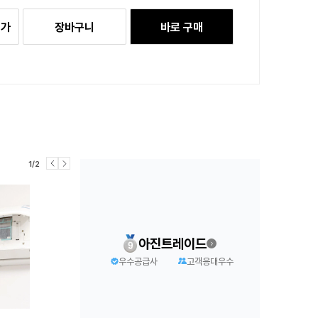
추가
장바구니
바로 구매
1/2
아진트레이드
우수공급사
고객응대우수