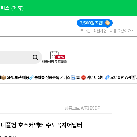
000원 
제공
로그인
회원가입
처음 오셨어요?
상품코드 WF3E5DF
사 니플형 호스커넥터 수도꼭지어댑터