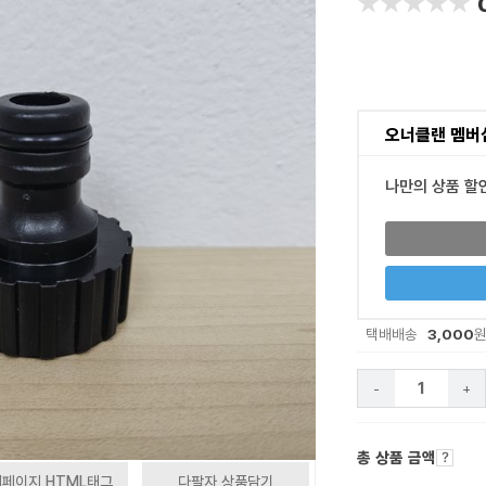
★★★★★
★★★★★
오너클랜 멤버
나만의 상품 할
3,000
택배배송
-
+
총 상품 금액
페이지 HTML태그
다팔자 상품담기