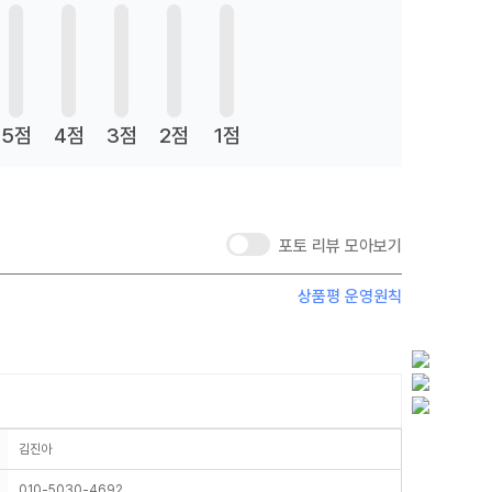
5점
4점
3점
2점
1점
포토 리뷰 모아보기
상품평 운영원칙
김진아
010-5030-4692