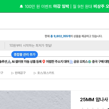
 1,
오너클랜 쇼핑몰 대표 연합 카페 🎉가입만 해도
현재
총 9,802,355개
의 상품을 제공하고 있습니다.
공구
▷ 원예공구
▷ 호스/호스카트
25MM 암나