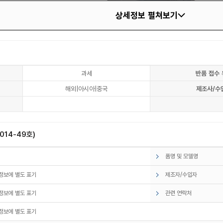
상세정보 펼쳐보기
과세
반품 접수 
해외|아시아|중국
제조사/수
14-49호)
품명 및 모델명
정보에 별도 표기
제조자/수입자
정보에 별도 표기
관련 연락처
정보에 별도 표기