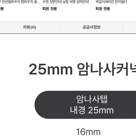
벨벳 1구 만년필파우치 펜파우치 봉제 선물 펜슬
수면 양면안대 낮잠 여행 암막안대
벽걸이에어컨 먼지필터
전용
회원 전용
회원 전용
리뷰(0)
공급사정보