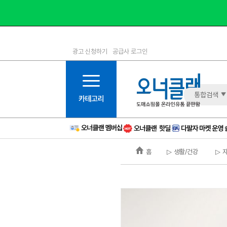
광고 신청하기
공급사 로그인
1등급
11등급
2등급
12등급
3등급
13등급
통합검색
4등급
14등급
5등급
15등급
6등급
16등급
홈
▷ 생활/건강
▷ 
7등급
17등급
8등급
신규
9등급
주의
10등급
BAD