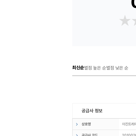
★
★
최신순
별점 높은 순
별점 낮은 순
공급사 정보
상호명
아진트
공급사 코드
201002