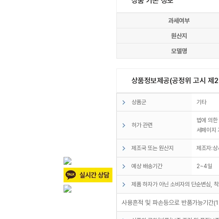
상품 기본 정보
과세여부
원산지
모델명
상품정보제공(공정위 고시 제20
상품군
기타
법에 의한
허가 관련
세페이지 
제조국 또는 원산지
제조자:상
예상 배송기간
2~4일
제품 하자가 아닌 소비자의 단순변심, 착
사용흔적 및 파손등으로 반품가능기간(1