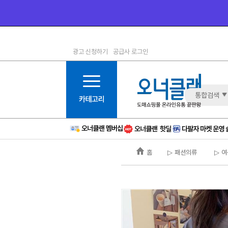
광고 신청하기
공급사 로그인
1등급
11등급
2등급
12등급
3등급
13등급
통합검색
4등급
14등급
5등급
15등급
6등급
16등급
홈
▷ 패션의류
▷ 여
7등급
17등급
8등급
신규
9등급
주의
10등급
BAD