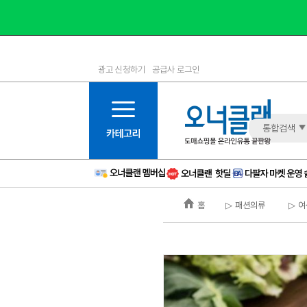
광고 신청하기
공급사 로그인
1등급
11등급
2등급
12등급
3등급
13등급
통합검색
4등급
14등급
5등급
15등급
6등급
16등급
홈
▷ 패션의류
▷ 여
7등급
17등급
8등급
신규
9등급
주의
10등급
BAD