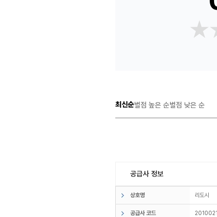
★
★
최신순
별점 높은 순
별점 낮은 순
공급사 정보
상호명
리도시
공급사 코드
201002