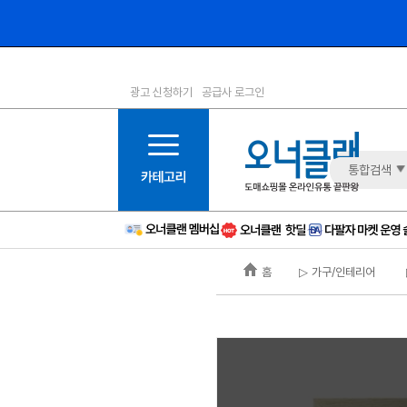
광고 신청하기
공급사 로그인
1등급
11등급
2등급
12등급
3등급
13등급
통합검색
4등급
14등급
5등급
15등급
6등급
16등급
홈
▷ 가구/인테리어
7등급
17등급
8등급
신규
9등급
주의
10등급
BAD