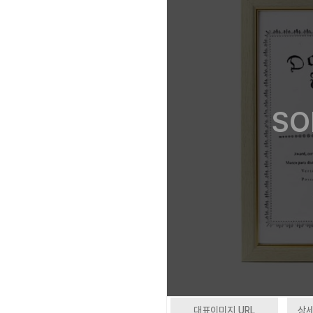
SO
대표이미지 URL
상세