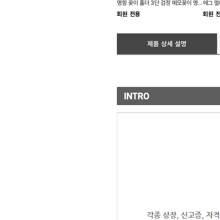
명함 꽂이 홀더 3단 검정 메모꽂이 명함보관함
회원 전용
회원 
제품 상세 설명