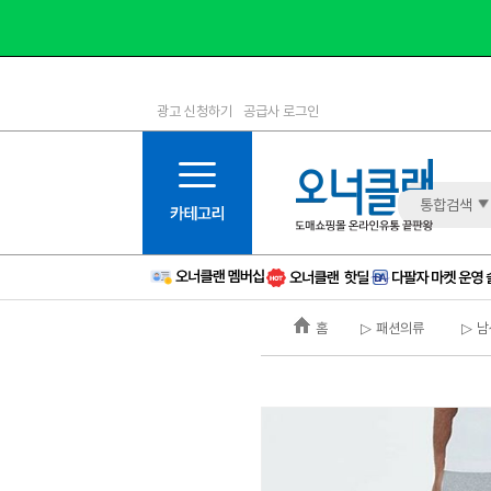
광고 신청하기
공급사 로그인
1등급
11등급
2등급
12등급
3등급
13등급
통합검색
4등급
14등급
5등급
15등급
6등급
16등급
홈
▷ 패션의류
▷ 남
7등급
17등급
8등급
신규
9등급
주의
10등급
BAD