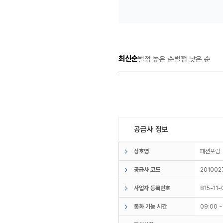
최신순
별점 높은 순
별점 낮은 순
공급사 정보
상호명
패션포
공급사 코드
201002
사업자 등록번호
815-11
통화 가능 시간
09:00 