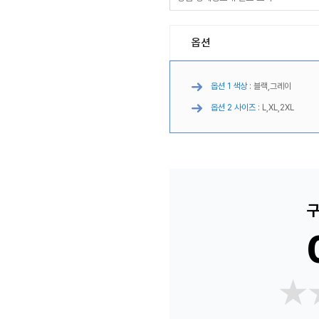
옵션
옵션 1 색상 :
블랙,그레이
옵션 2 사이즈 :
L,XL,2XL
구
★
★