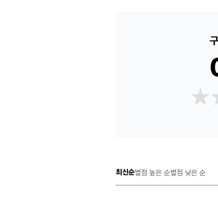
구
★
★
최신순
별점 높은 순
별점 낮은 순