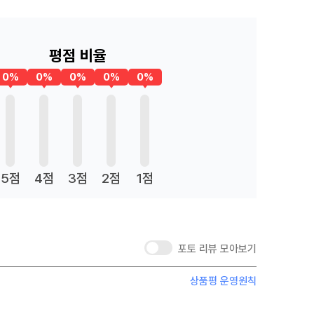
평점 비율
0%
0%
0%
0%
0%
5점
4점
3점
2점
1점
포토 리뷰 모아보기
상품평 운영원칙