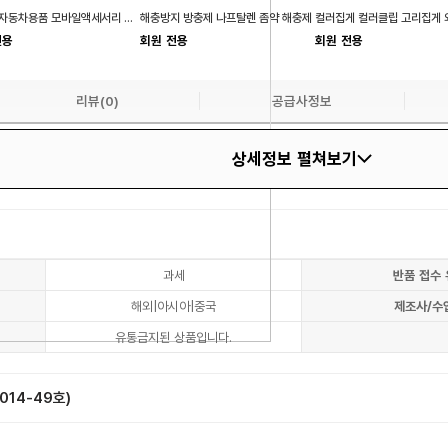
충전기 자동차용품 모바일액세서리 공구용품 공구
해충방지 방충제 나프탈렌 좀약 해충제
전용
회원 전용
회원 전용
리뷰(0)
공급사정보
상세정보 펼쳐보기
상품입니다.
과세
반품 접수 
해외|아시아|중국
제조사/수
유통금지된 상품입니다.
14-49호)