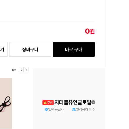
0
원
추가
장바구니
바로 구매
1/2
지더블유인글로벌
일반공급사
고객응대우수