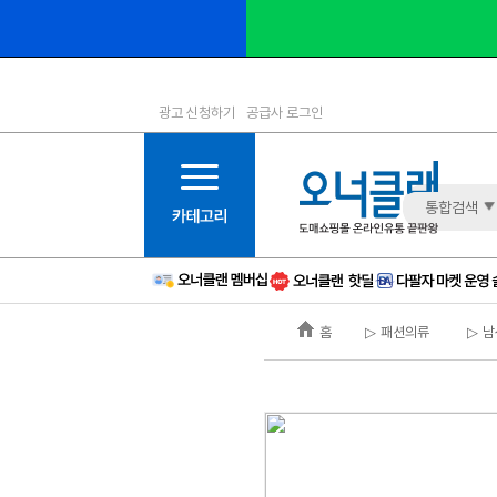
광고 신청하기
공급사 로그인
1등급
11등급
2등급
12등급
3등급
13등급
통합검색
4등급
14등급
5등급
15등급
6등급
16등급
홈
▷ 패션의류
▷ 남
7등급
17등급
8등급
신규
9등급
주의
10등급
BAD