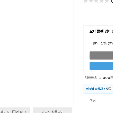
★★★★★
★★★★★
오너클랜 멤버
나만의 상품 할
3,000
택배배송
예상배송일자 :
평균 
색상
페이지 HTML태그
다팔자 상품담기