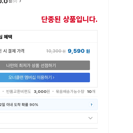
0.0
점
(0)
단종된 상품입니다.
십 혜택
9,590
10,300
인 시 결제 가격
원
원
나만의 최저가 상품 선점하기
3,000
10
원
반품교환비편도
원
묶음배송가능수량
개
2일 이내 도착 확률 90%
?