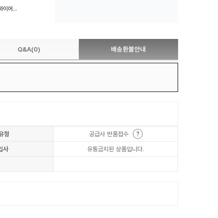
컬러집게 컬러클립 고리집게 와이어클립 와이어집게
Q&A(0)
배송환불안내
유형
공급사 반품접수
입사
유통금지된 상품입니다.