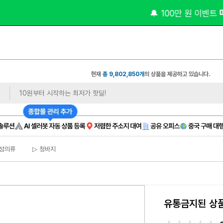
 마감 임박 
 비상주 
🔔 100만 원 이벤트
| 월 9천 원대
현재
총 9,802,850개
의 상품을 제공하고 있습니다.
성의류
▷ 청바지
유통금지된 상