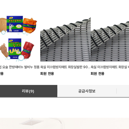
 요술 한방때비누 발비누 정품
욕실 미끄럼방지매트 화장실발판 90cm x 100cm
전용
회원 전용
회원 전용
리뷰(9)
공급사정보