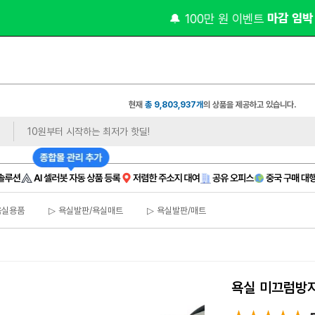
 마감 임박 
 비상주 
🔔 100만 원 이벤트
| 월 9천 원대
현재
총 9,803,937개
의 상품을 제공하고 있습니다.
욕실용품
▷ 욕실발판/욕실매트
▷ 욕실발판/매트
욕실 미끄럼방지