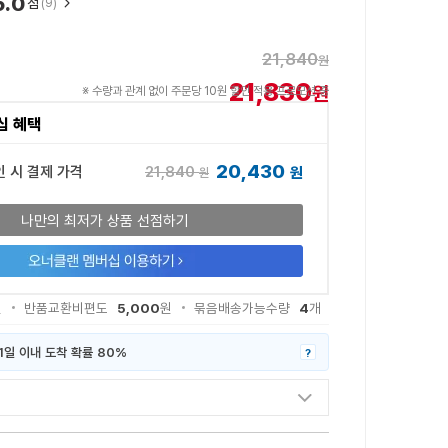
5.0
점
(9)
21,840
원
21,830
원
※ 수량과 관계 없이 주문당 10원 할인 적용 프로모션 중
십 혜택
20,430
21,840
인 시 결제 가격
원
원
나만의 최저가 상품 선점하기
5,000
4
원
반품교환비편도
원
묶음배송가능수량
개
1일 이내 도착 확률 80%
?