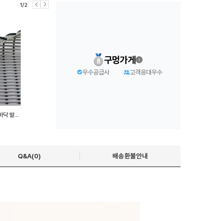
1/2
구멍가게
우수공급사
고객응대우수
욕실 미끄럼방지매트 화장실 바닥 발판 120cm x 100cm
Q&A(0)
배송환불안내