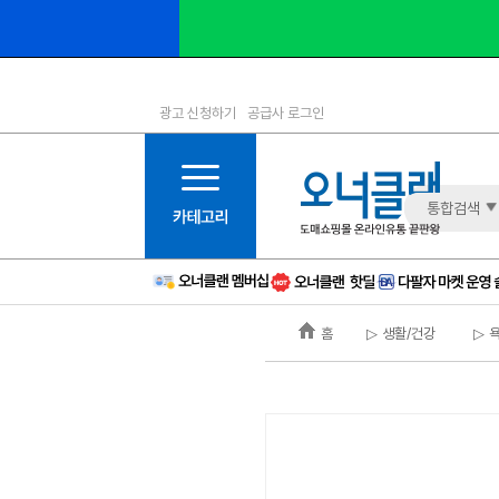
광고 신청하기
공급사 로그인
1등급
11등급
2등급
12등급
3등급
13등급
통합검색
4등급
14등급
5등급
15등급
6등급
16등급
홈
▷ 생활/건강
▷ 
7등급
17등급
8등급
신규
9등급
주의
10등급
BAD