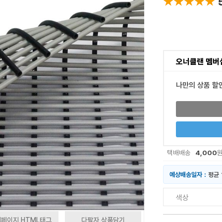
★★★★★
★★★★★
오너클랜 멤버
나만의 상품 할
4,000
택배배송
예상배송일자 :
평균 
색상
페이지 HTML태그
다팔자 상품담기