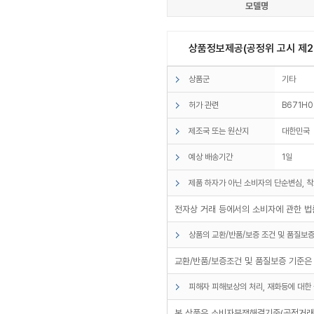
모델명
상품정보제공(공정위 고시 제20
상품군
기타
허가 관련
B671H
제조국 또는 원산지
대한민국
예상 배송기간
1일
제품 하자가 아닌 소비자의 단순변심, 착
전자상 거래 등에서의 소비자에 관한 법률
상품의 교환/반품/보증 조건 및 품질보증
교환/반품/보증조건 및 품질보증 기준은
피해자 피해보상의 처리, 재화등에 대한 
본 상품은 소비자분쟁해결기준(공정거래위