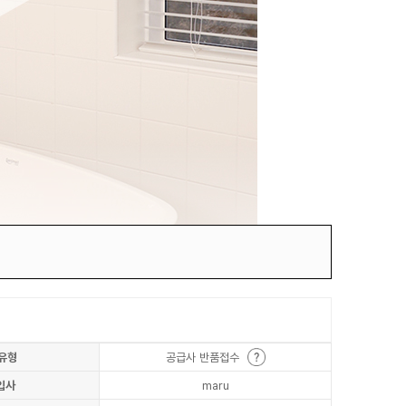
유형
공급사 반품접수
입사
maru