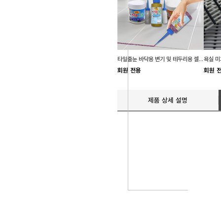
타일줄눈 바닥용 변기 및 테두리용 셀프 줄눈 보수제
회원 전용
회원 
제품 상세 설명