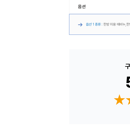
옵션
옵션 1 종류 :
한방 미용 때비누,한
구
★
★