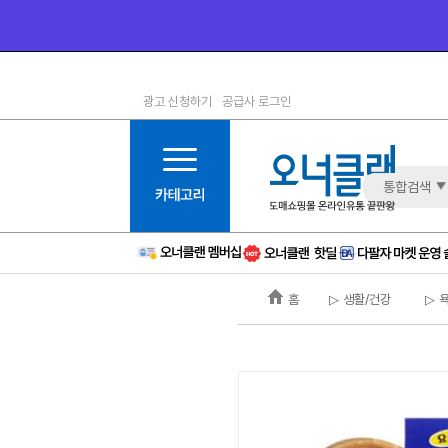
광고 신청하기
공급사 로그인
1등급
11등급
2등급
12등급
3등급
13등급
통합검색
4등급
14등급
5등급
15등급
6등급
16등급
홈
▷ 생활/건강
▷ 
7등급
17등급
8등급
신규
9등급
주의
10등급
BAD