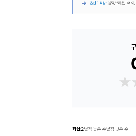
옵션 1 색상 :
블랙,브라운,그레이,
구
★
★
최신순
별점 높은 순
별점 낮은 순