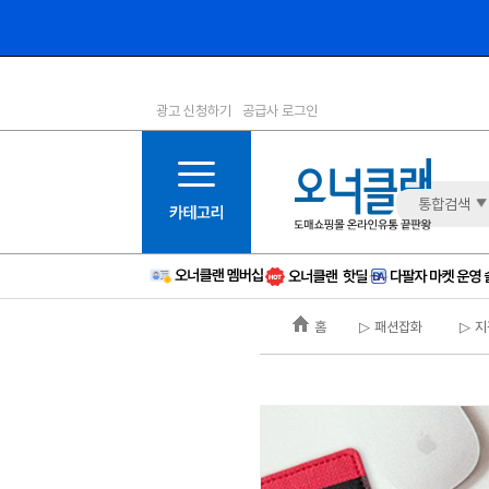
광고 신청하기
공급사 로그인
1등급
11등급
2등급
12등급
3등급
13등급
통합검색
4등급
14등급
5등급
15등급
6등급
16등급
홈
▷ 패션잡화
▷ 지
7등급
17등급
8등급
신규
9등급
주의
10등급
BAD