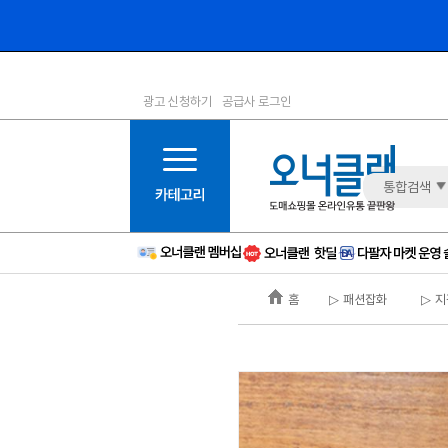
광고 신청하기
공급사 로그인
1등급
11등급
2등급
12등급
3등급
13등급
통합검색
4등급
14등급
5등급
15등급
6등급
16등급
홈
▷ 패션잡화
▷ 지
7등급
17등급
8등급
신규
9등급
주의
10등급
BAD