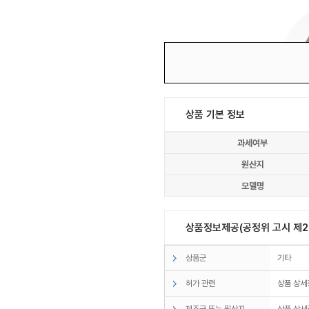
상품 기본 정보
과세여부
원산지
모델명
상품정보제공(공정위 고시 제20
상품군
기타
허가 관련
상품 상세
제조국 또는 원산지
상품 상세