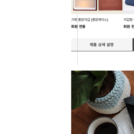
가죽 통장지갑 (통장케이스)
지갑형 
회원 전용
회원 
제품 상세 설명