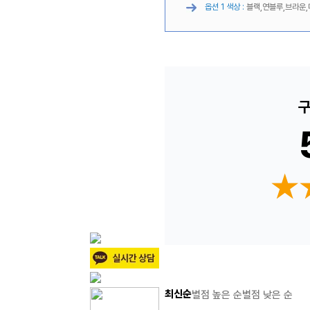
옵션 1 색상 :
블랙,연블루,브라운,
구
★
★
최신순
별점 높은 순
별점 낮은 순