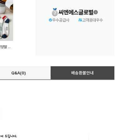
씨엔에스글로벌
우수공급사
고객응대우수
발목 포인트 양말 10세트 남성양말 단목양말 사계절양말
Q&A(0)
배송환불안내