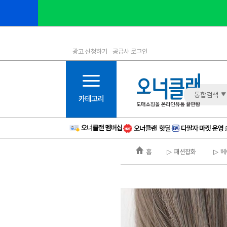
광고 신청하기
공급사 로그인
1등급
11등급
2등급
12등급
3등급
13등급
통합검색
4등급
14등급
5등급
15등급
6등급
16등급
홈
▷ 패션잡화
▷ 
7등급
17등급
8등급
신규
9등급
주의
10등급
BAD