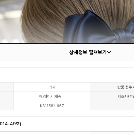
상세정보 펼쳐보기
과세
반품 접수 
해외|아시아|중국
제조사/수
KS11581-667
14-49호)