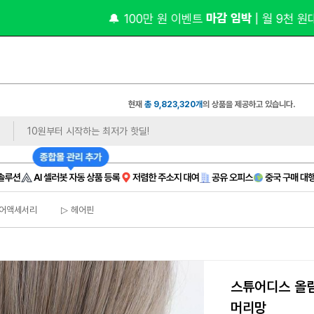
 마감 임박 
 비상주 
🔔 100만 원 이벤트
| 월 9천 원대
현재
총 9,823,320개
의 상품을 제공하고 있습니다.
헤어액세서리
▷ 헤어핀
스튜어디스 올림
머리망