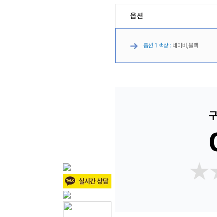
옵션
옵션 1 색상 :
네이비,블랙
구
★
★