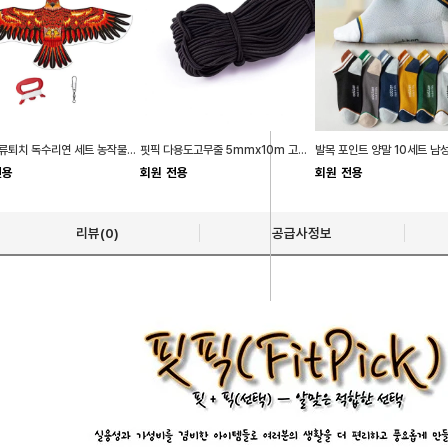
키밍 조류퇴치 독수리연 세트 농작물보호 새쫓기
핏픽 다용도고무줄 5mmx10m 고무밴드 부자재 탄력 고무끈
전용
회원 전용
회원 전용
리뷰(0)
공급사정보