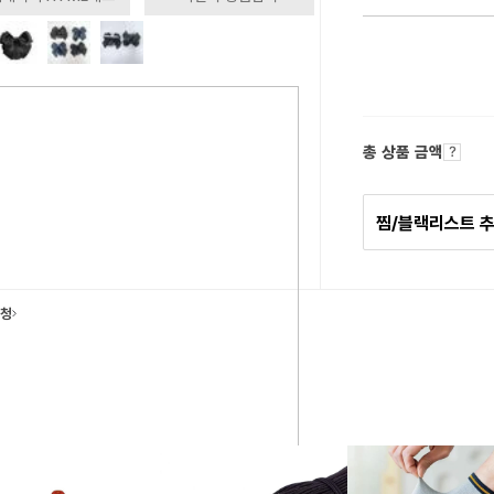
총 상품 금액
찜/블랙리스트 
요청