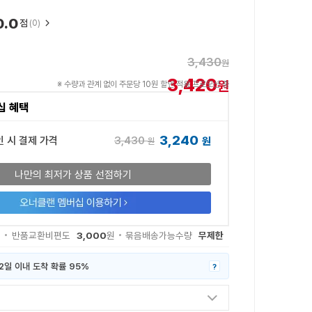
0.0
점
(0)
3,430
원
3,420
원
※ 수량과 관계 없이 주문당 10원 할인 적용 프로모션 중
십 혜택
3,240
3,430
인 시 결제 가격
원
원
나만의 최저가 상품 선점하기
3,000
무제한
원
반품교환비편도
원
묶음배송가능수량
2일 이내 도착 확률 95%
?