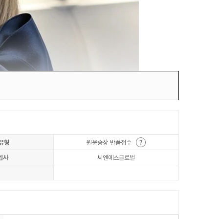
유형
원운송장 반품접수
입사
씨엔에스글로벌