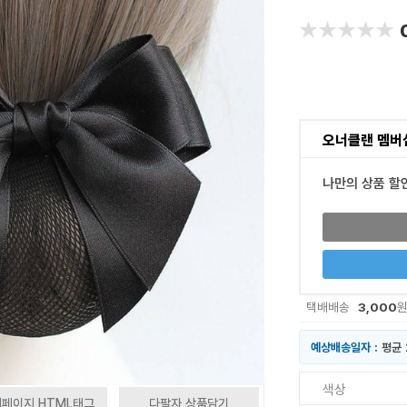
★★★★★
★★★★★
오너클랜 멤버
나만의 상품 할
3,000
택배배송
예상배송일자 :
평균 
색상
페이지 HTML태그
다팔자 상품담기