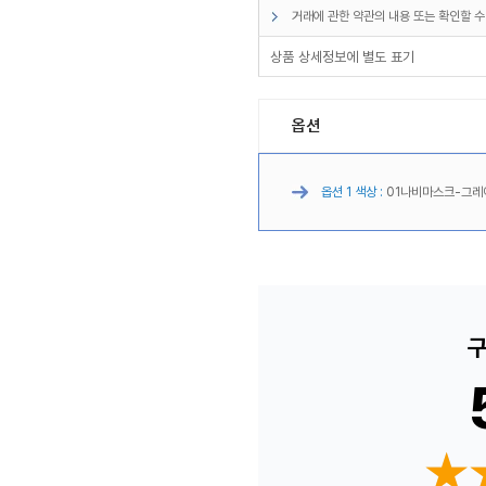
거래에 관한 약관의 내용 또는 확인할 수
상품 상세정보에 별도 표기
옵션
옵션 1 색상 :
01나비마스크-그레
구
★
★