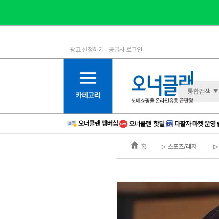
광고 신청하기
공급사 로그인
1등급
11등급
2등급
12등급
3등급
13등급
통합검색
4등급
14등급
5등급
15등급
6등급
16등급
홈
▷ 스포츠/레저
▷
7등급
17등급
8등급
신규
9등급
주의
10등급
BAD