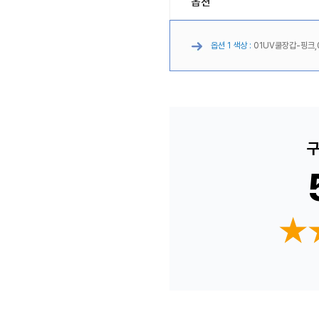
옵션
옵션 1 색상 :
01UV쿨장갑-핑크,
구
★
★