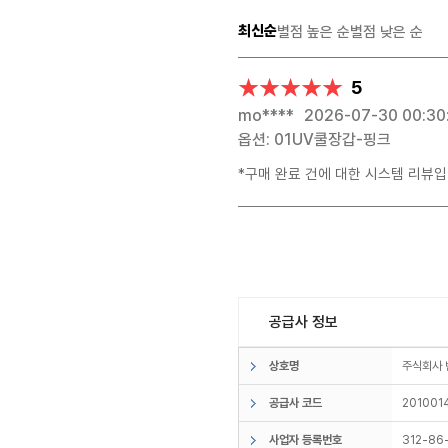
최신순
별점 높은 순
별점 낮은 순
★★★★★
★★★★★
5
mo****
2026-07-30 00:30
옵션: 01UV쿨장갑-핑크
*구매 완료 건에 대한 시스템 리뷰입
공급사 정보
상호명
주식회사
공급사 코드
201001
사업자 등록번호
312-86