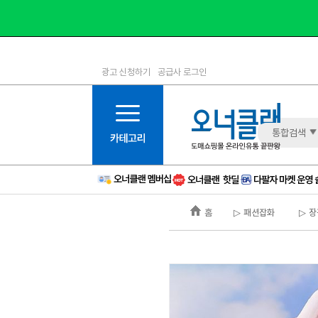
광고 신청하기
공급사 로그인
1등급
11등급
2등급
12등급
3등급
13등급
통합검색
4등급
14등급
5등급
15등급
6등급
16등급
홈
▷ 패션잡화
▷ 장
7등급
17등급
8등급
신규
9등급
주의
10등급
BAD