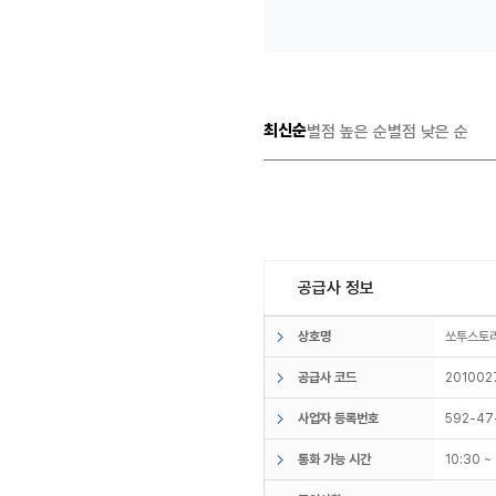
최신순
별점 높은 순
별점 낮은 순
공급사 정보
상호명
쏘투스
공급사 코드
201002
사업자 등록번호
592-47
통화 가능 시간
10:30 