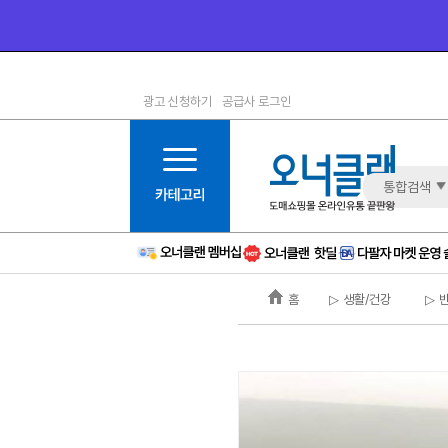
광고 신청하기
공급사 로그인
1등급
11등급
2등급
12등급
3등급
13등급
통합검색
4등급
14등급
5등급
15등급
6등급
16등급
홈
▷ 생활/건강
▷ 
7등급
17등급
8등급
신규
9등급
주의
10등급
BAD