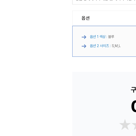
옵션
옵션 1 색상 :
블루
옵션 2 사이즈 :
S,M,L
구
★
★