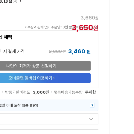
0.0
점
(0)
3,660
원
3,650
원
※ 수량과 관계 없이 주문당 10원 할인 적용 프로모션 중
십 혜택
3,460
3,660
인 시 결제 가격
원
원
나만의 최저가 상품 선점하기
3,000
무제한
원
반품교환비편도
원
묶음배송가능수량
2일 이내 도착 확률 99%
?