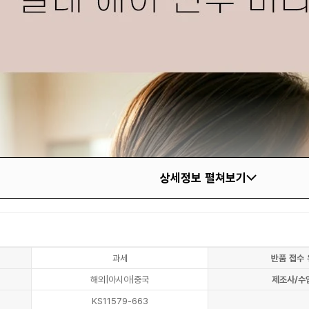
상세정보 펼쳐보기
과세
반품 접수 
해외|아시아|중국
제조사/수
KS11579-663