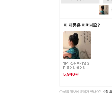
이 제품은 어떠세요?
발레 진주 머리망 2
P 똥머리 헤어망 여
성
5,940
원
상품 정보에 문제가 있나요?
수정 