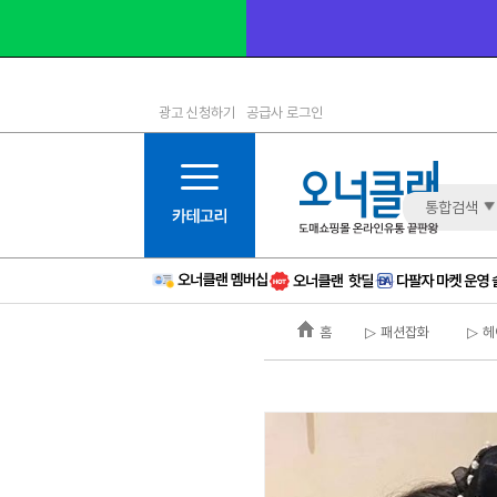
광고 신청하기
공급사 로그인
1등급
11등급
2등급
12등급
3등급
13등급
통합검색
4등급
14등급
5등급
15등급
6등급
16등급
홈
▷ 패션잡화
▷ 
7등급
17등급
8등급
신규
9등급
주의
10등급
BAD