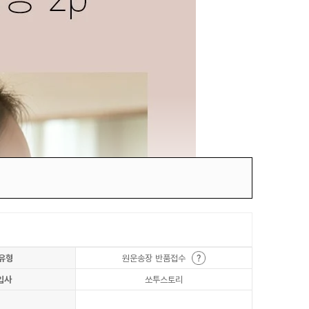
유형
원운송장 반품접수
입사
쏘투스토리