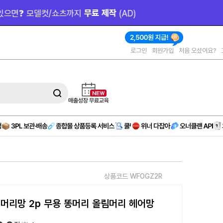
작 
(AD)
로그인
회원가입
처음 오셨어요?
상품코드 WFOGZ2R
 머리망 2p 무용 똥머리 올림머리 헤어망