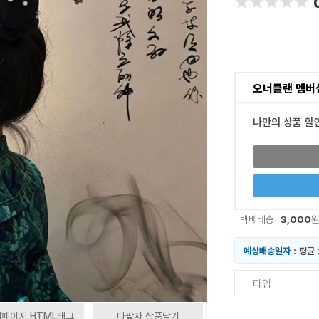
★★★★★
★★★★★
오너클랜 멤버
나만의 상품 할
3,000
택배배송
예상배송일자 :
평균 
타입
페이지 HTML태그
다팔자 상품담기