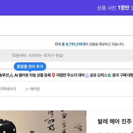
 1장만 
 무료 제
상품 사진
있으면❓ 모델컷/쇼츠까지
현재
총 9,791,315개
의 상품을 제공하고 있습니다.
헤어액세서리
▷ 헤어핀
발레 헤어 진주