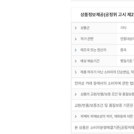
상품정보제공(공정위 고시 제20
상품군
기타
허가 관련
인증대상
제조국 또는 원산지
중국
예상 배송기간
평일기준 
제품 하자가 아닌 소비자의 단순변심, 착
전자상 거래 등에서의 소비자에 관한 법률
상품의 교환/반품/보증 조건 및 품질보증
교환/반품/보증조건 및 품질보증 기준은
피해자 피해보상의 처리, 재화등에 대한 
본 상품은 소비자분쟁해결기준(공정거래위