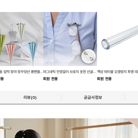
키밍 자동 암막 장마 장우양산 롱핸들 패션 모던 큰
마그네틱 안경걸이 브로치 옷핀 선글라스클립 홀더
전용
회원 전용
회원 전용
리뷰(0)
공급사정보