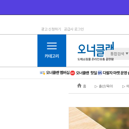
광고 신청하기
공급사 로그인
1등급
11등급
2등급
12등급
3등급
13등급
통합검색
4등급
14등급
5등급
15등급
6등급
16등급
홈
▷ 출산/육아
▷ 
7등급
17등급
8등급
신규
9등급
주의
10등급
BAD