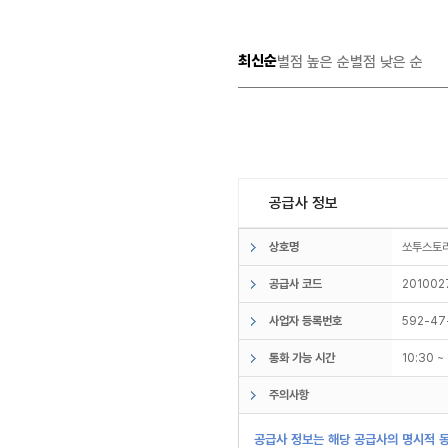
최신순
별점 높은 순
별점 낮은 순
공급사 정보
상호명
쏘투스
공급사 코드
201002
사업자 등록번호
592-47
통화 가능 시간
10:30 
주의사항
공급사 정보는 해당 공급사의 명시적 동