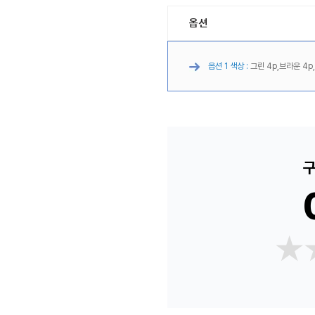
옵션
옵션 1 색상 :
그린 4p,브라운 4p,
구
★
★