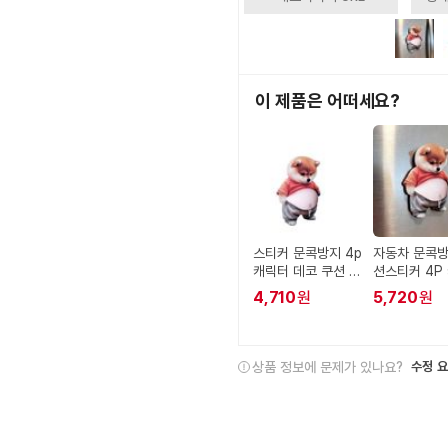
이 제품은 어떠세요?
스티커 문콕방지 4p
자동차 문콕방
캐릭터 데코 쿠션 자
션스티커 4P
동차 보호패드 장식
장식
4,710
원
5,720
원
소품
상품 정보에 문제가 있나요?
수정 