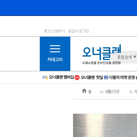
광고 신청하기
공급사 로그인
1등급
11등급
2등급
12등급
3등급
13등급
통합검색
4등급
14등급
5등급
15등급
6등급
16등급
홈
▷ 생활/건강
▷ 
7등급
17등급
8등급
신규
9등급
주의
10등급
BAD