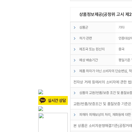
상품정보제공(공정위 고시 제20
상품군
기타
허가 관련
인증대상
제조국 또는 원산지
중국
예상 배송기간
평일기준 
제품 하자가 아닌 소비자의 단순변심, 착
전자상 거래 등에서의 소비자에 관한 법률
상품의 교환/반품/보증 조건 및 품질보증
교환/반품/보증조건 및 품질보증 기준은
피해자 피해보상의 처리, 재화등에 대한 
본 상품은 소비자분쟁해결기준(공정거래위