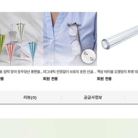
키밍 자동 암막 장마 장우양산 롱핸들 패션 모던 큰
마그네틱 안경걸이 브로치 옷핀 선글라스클립 홀더
전용
회원 전용
회원 전용
리뷰(0)
공급사정보