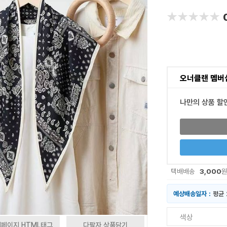
★★★★★
★★★★★
오너클랜 멤버
나만의 상품 할
3,000
택배배송
예상배송일자 :
평균 
색상
페이지 HTML태그
다팔자 상품담기