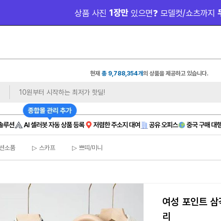
 1장만 
 무료 제
상품 사진
있으면❓ 모델컷/쇼츠까지
현재
총 9,788,354개
의 상품을 제공하고 있습니다.
션소품
▷ 스카프
▷ 쁘띠/미니
여성 포인트 삼
리