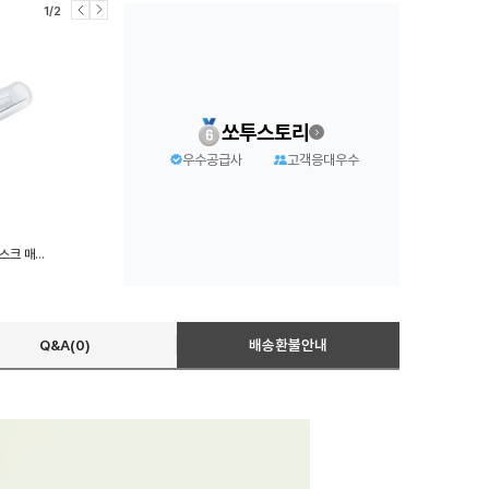
1/2
쏘투스토리
우수공급사
고객응대우수
책상 테이블 오염방지 투명 데스크 매트 방수 식탁보 식탁 보호 커버 60x120cm 80x140cm
Q&A(0)
배송환불안내