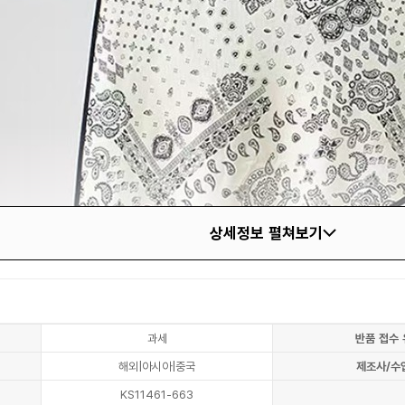
상세정보 펼쳐보기
과세
반품 접수 
해외|아시아|중국
제조사/수
KS11461-663