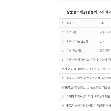
상품정보제공(공정위 고시 제20
상품군
기타
허가 관련
인증대상
제조국 또는 원산지
중국
예상 배송기간
평일기준 
제품 하자가 아닌 소비자의 단순변심, 착
전자상 거래 등에서의 소비자에 관한 법률
상품의 교환/반품/보증 조건 및 품질보증
교환/반품/보증조건 및 품질보증 기준은
피해자 피해보상의 처리, 재화등에 대한 
본 상품은 소비자분쟁해결기준(공정거래위