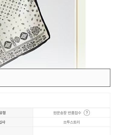
유형
원운송장 반품접수
입사
쏘투스토리