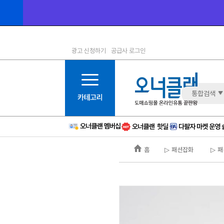
광고 신청하기
공급사 로그인
1등급
11등급
2등급
12등급
3등급
13등급
통합검색
4등급
14등급
5등급
15등급
6등급
16등급
홈
▷ 패션잡화
▷ 패
7등급
17등급
8등급
신규
9등급
주의
10등급
BAD