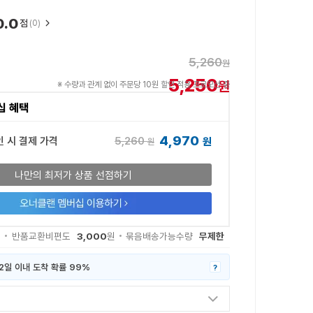
0.0
점
(0)
5,260
원
5,250
원
※ 수량과 관계 없이 주문당 10원 할인 적용 프로모션 중
십 혜택
4,970
5,260
인 시 결제 가격
원
원
나만의 최저가 상품 선점하기
3,000
무제한
원
반품교환비편도
원
묶음배송가능수량
2일 이내 도착 확률 99%
?