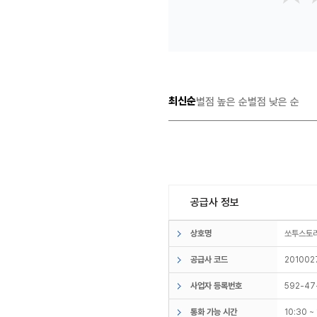
최신순
별점 높은 순
별점 낮은 순
공급사 정보
상호명
쏘투스
공급사 코드
201002
사업자 등록번호
592-47
통화 가능 시간
10:30 