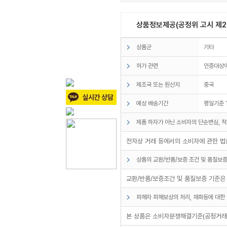
상품정보제공(공정위 고시 제20
상품군
기타
허가 관련
인증대상
제조국 또는 원산지
중국
예상 배송기간
평일기준 
제품 하자가 아닌 소비자의 단순변심, 착
전자상 거래 등에서의 소비자에 관한 법률
상품의 교환/반품/보증 조건 및 품질보증
교환/반품/보증조건 및 품질보증 기준은
피해자 피해보상의 처리, 재화등에 대한 
본 상품은 소비자분쟁해결기준(공정거래위