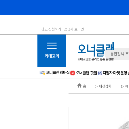
광고 신청하기
공급사 로그인
1등급
11등급
2등급
12등급
3등급
13등급
통합검색
4등급
14등급
5등급
15등급
6등급
16등급
홈
▷ 패션잡화
▷ 
7등급
17등급
8등급
신규
9등급
주의
10등급
BAD