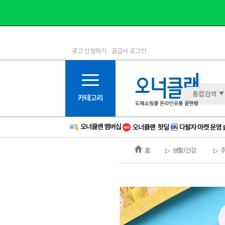
광고 신청하기
공급사 로그인
1등급
11등급
2등급
12등급
3등급
13등급
통합검색
4등급
14등급
5등급
15등급
6등급
16등급
홈
▷ 생활/건강
▷ 
7등급
17등급
8등급
신규
9등급
주의
10등급
BAD