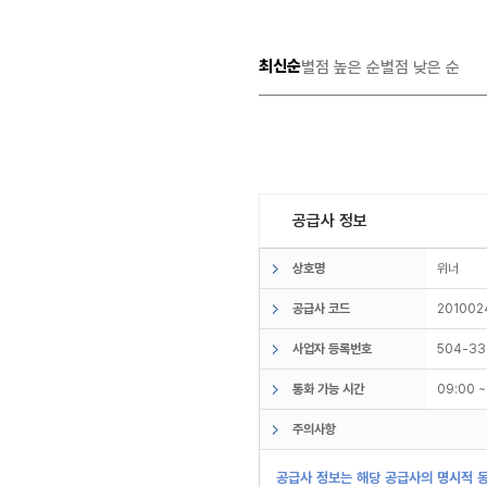
최신순
별점 높은 순
별점 낮은 순
공급사 정보
상호명
위너
공급사 코드
201002
사업자 등록번호
504-33
통화 가능 시간
09:00 
주의사항
공급사 정보는 해당 공급사의 명시적 동