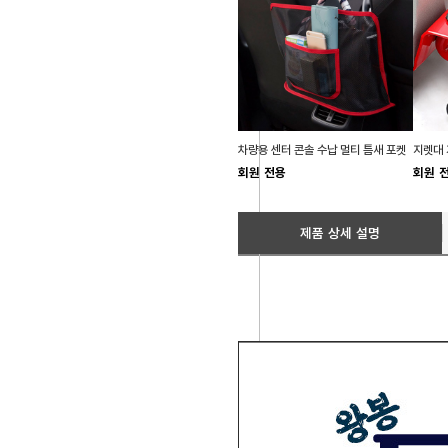
차량용 센터 콘솔 수납 멀티 틈새 포켓
회원 전용
회원 
제품 상세 설명