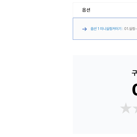
옵션
옵션 1 미니실링커터기 :
01.실링
구
★
★