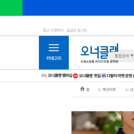
광고 신청하기
공급사 로그인
1등급
11등급
2등급
12등급
3등급
13등급
통합검색
4등급
14등급
5등급
15등급
6등급
16등급
홈
▷ 패션의류
▷ 남
7등급
17등급
8등급
신규
9등급
주의
10등급
BAD