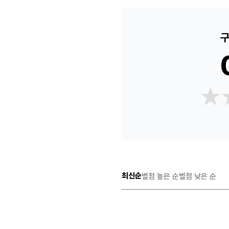
구
★
★
최신순
별점 높은 순
별점 낮은 순