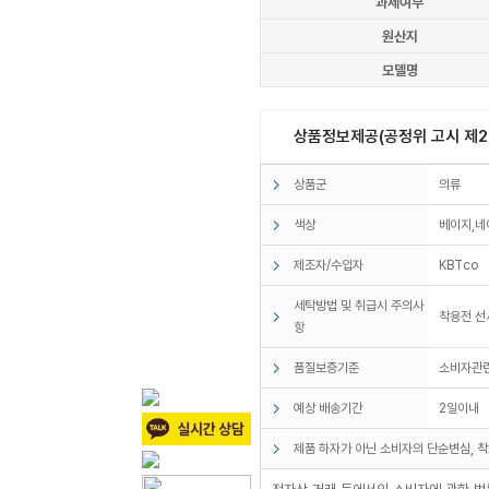
과세여부
원산지
모델명
상품정보제공(공정위 고시 제20
상품군
의류
색상
베이지,네
제조자/수입자
KBTco
세탁방법 및 취급시 주의사
착용전 
항
품질보증기준
소비자관
예상 배송기간
2일이내
제품 하자가 아닌 소비자의 단순변심, 착