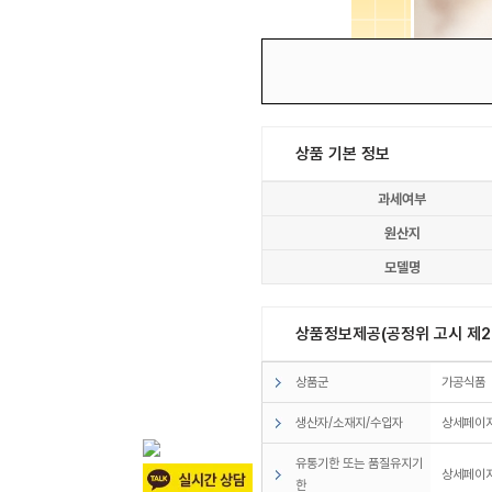
상품 기본 정보
과세여부
원산지
모델명
상품정보제공(공정위 고시 제20
상품군
가공식품
생산자/소재지/수입자
상세페이지
유통기한 또는 품질유지기
상세페이지
한