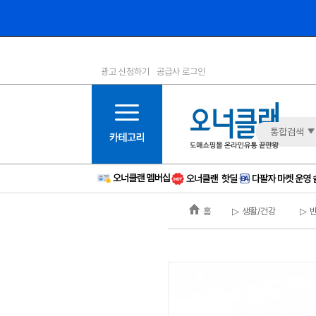
광고 신청하기
공급사 로그인
1등급
11등급
2등급
12등급
3등급
13등급
통합검색
4등급
14등급
5등급
15등급
6등급
16등급
홈
▷ 생활/건강
▷ 
7등급
17등급
8등급
신규
9등급
주의
10등급
BAD