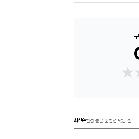
구
★
★
최신순
별점 높은 순
별점 낮은 순