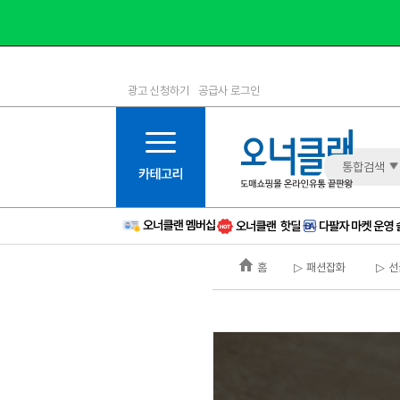
광고 신청하기
공급사 로그인
1등급
11등급
2등급
12등급
3등급
13등급
통합검색
4등급
14등급
5등급
15등급
6등급
16등급
홈
▷ 패션잡화
▷ 선
7등급
17등급
8등급
신규
9등급
주의
10등급
BAD