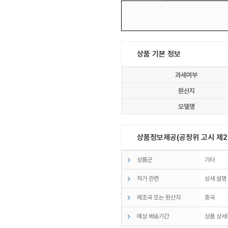
상품 기본 정보
과세여부
원산지
모델명
상품정보제공(공정위 고시 제20
상품군
기타
허가 관련
상세 설명
제조국 또는 원산지
중국
예상 배송기간
상품 상세