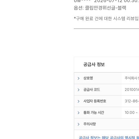
ow****
2026-07-12 00:30
옵션: 클립안경위선글-블랙
*구매 완료 건에 대한 시스템 리뷰입
공급사 정보
상호명
주식회사
공급사 코드
201001
사업자 등록번호
312-86
통화 가능 시간
10:00 
주의사항
공급사 정보는 해당 공급사의 명시적 동