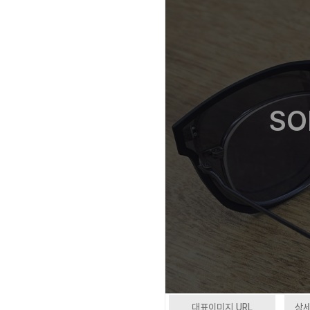
SO
대표이미지 URL
상세