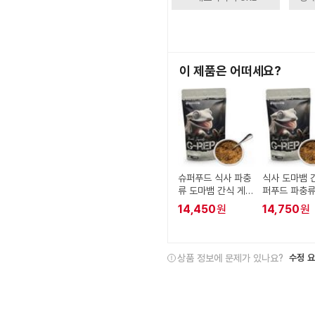
이 제품은 어떠세요?
슈퍼푸드 식사 파충
식사 도마뱀 
류 도마뱀 간식 게코
퍼푸드 파충류
먹이
게코
14,450
원
14,750
원
상품 정보에 문제가 있나요?
수정 