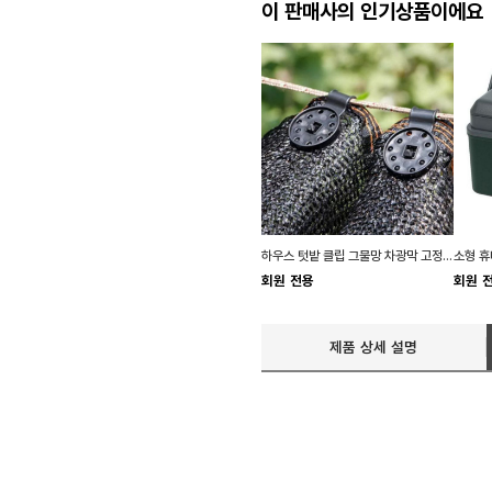
이 판매사의 인기상품이에요
하우스 텃밭 클립 그물망 차광막 고정 농업용 비닐
회원 전용
회원 
제품 상세 설명