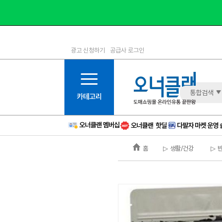
광고 신청하기
공급사 로그인
1등급
11등급
2등급
12등급
3등급
13등급
통합검색
4등급
14등급
5등급
15등급
6등급
16등급
홈
▷ 생활/건강
▷ 
7등급
17등급
8등급
신규
9등급
주의
10등급
BAD