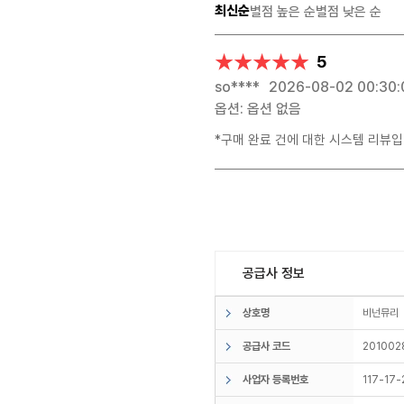
최신순
별점 높은 순
별점 낮은 순
★★★★★
★★★★★
5
so****
2026-08-02 00:30:
옵션: 옵션 없음
*구매 완료 건에 대한 시스템 리뷰입
공급사 정보
상호명
비넌뮤
공급사 코드
201002
사업자 등록번호
117-17