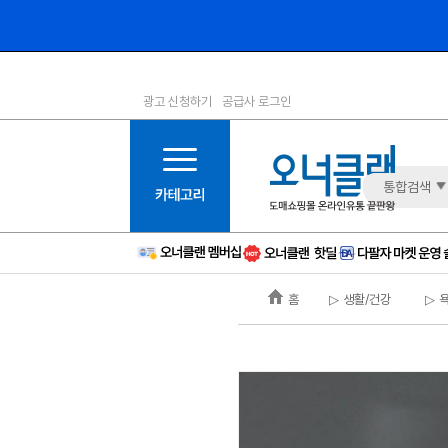
광고 신청하기
공급사 로그인
1등급
11등급
2등급
12등급
3등급
13등급
통합검색
4등급
14등급
5등급
15등급
6등급
16등급
홈
▷ 생활/건강
▷ 
7등급
17등급
8등급
신규
9등급
주의
10등급
BAD