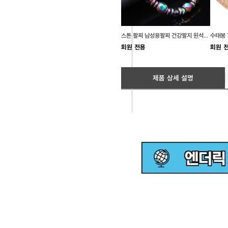
스톤 팔찌 남성용팔찌 건강팔지 원석팔찌 남성팔찌 남성건강팔찌
회원 전용
회원 
제품 상세 설명