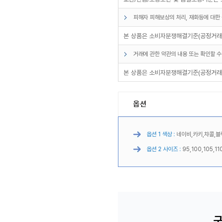
피해자 피해보상의 처리, 재화등에 대한 
본 상품은 소비자분쟁해결기준(공정거래위
거래에 관한 약관의 내용 또는 확인할 수
본 상품은 소비자분쟁해결기준(공정거래위
옵션
옵션 1 색상 :
네이비,카키,챠콜,블
옵션 2 사이즈 :
95,100,105,11
구