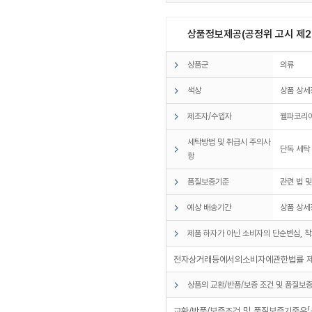
상품정보제공(공정위 고시 제20
상품군
의류
색상
상품 상세
제조자/수입자
웰파코리아
세탁방법 및 취급시 주의사
단독 세탁
항
품질보증기준
관련 법 
예상 배송기간
상품 상세
제품 하자가 아닌 소비자의 단순변심, 착
전자상거래등에서의소비자에관한법률 제17
상품의 교환/반품/보증 조건 및 품질보증
교환/반품/보증조건 및 품질보증기준은