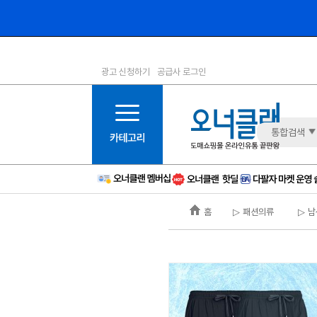
광고 신청하기
공급사 로그인
1등급
11등급
2등급
12등급
3등급
13등급
통합검색
4등급
14등급
5등급
15등급
6등급
16등급
홈
▷ 패션의류
▷ 남
7등급
17등급
8등급
신규
9등급
주의
10등급
BAD