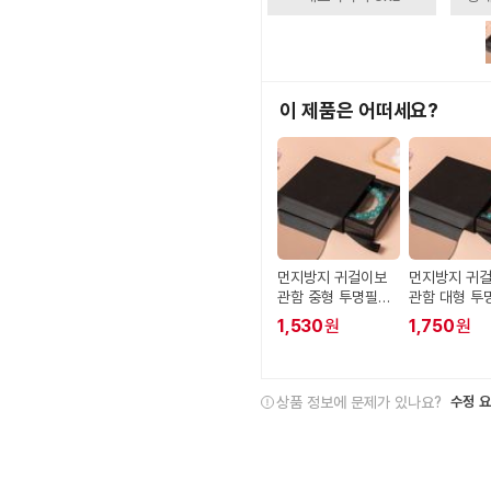
이 제품은 어떠세요?
먼지방지 귀걸이보
먼지방지 귀
관함 중형 투명필름
관함 대형 투
액세서리정리함 거
액세서리정리
1,530
원
1,750
원
치대
치대
상품 정보에 문제가 있나요?
수정 