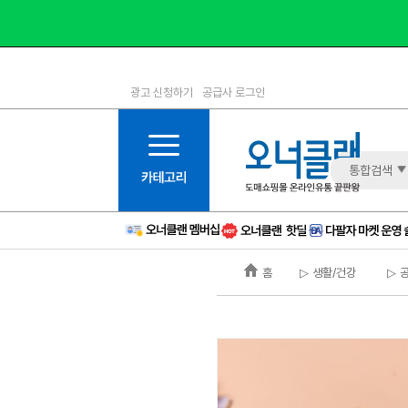
광고 신청하기
공급사 로그인
1등급
11등급
2등급
12등급
3등급
13등급
통합검색
4등급
14등급
5등급
15등급
6등급
16등급
홈
▷ 생활/건강
▷ 
7등급
17등급
8등급
신규
9등급
주의
10등급
BAD