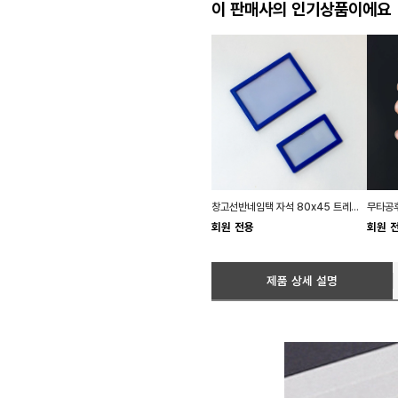
이 판매사의 인기상품이에요
창고선반네임택 자석 80x45 트레이정리 회사비품실
회원 전용
회원 
제품 상세 설명