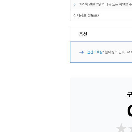
거래에 관한 약관의 내용 또는 확인할 수
상세정보 별도표기
옵션
옵션 1 색상 :
블랙,핑크,민트,그레
구
★
★