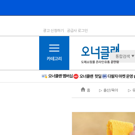
광고 신청하기
공급사 로그인
1등급
11등급
2등급
12등급
3등급
13등급
통합검색
4등급
14등급
5등급
15등급
6등급
16등급
홈
▷ 출산/육아
▷ 
7등급
17등급
8등급
신규
9등급
주의
10등급
BAD