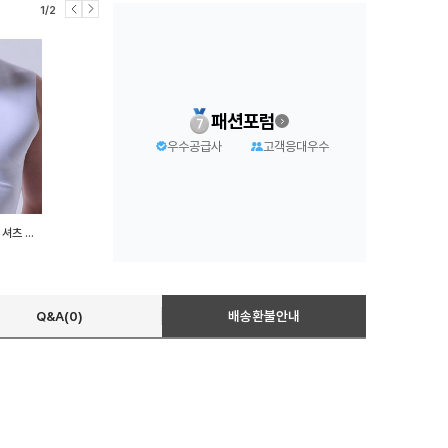
1/2
패션포럼
우수공급사
고객응대우수
메리아스 나시 런닝 남자 셔츠 셔츠 런닝 무봉제 민소매 실크
Q&A(0)
배송환불안내