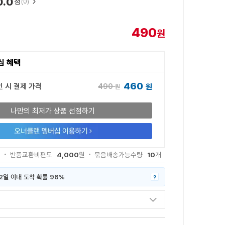
0.0
점
(0)
490
원
십 혜택
460
490
인 시 결제 가격
원
원
나만의 최저가 상품 선점하기
4,000
10
원
반품교환비편도
원
묶음배송가능수량
개
2일 이내 도착 확률 96%
?