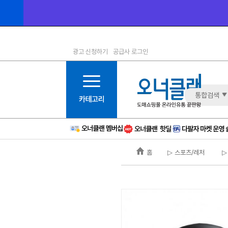
광고 신청하기
공급사 로그인
1등급
11등급
2등급
12등급
3등급
13등급
통합검색
4등급
14등급
5등급
15등급
6등급
16등급
홈
▷ 스포츠/레저
▷
7등급
17등급
8등급
신규
9등급
주의
10등급
BAD