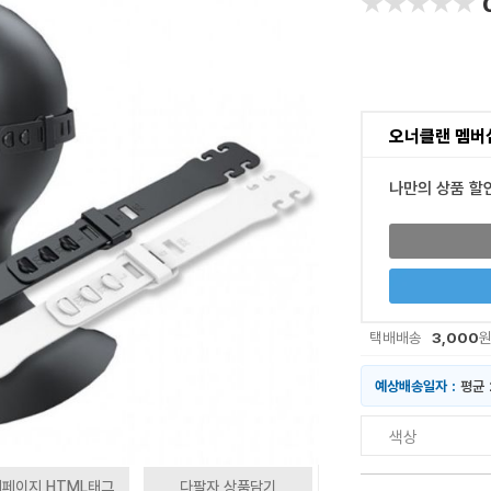
★★★★★
★★★★★
오너클랜 멤버
나만의 상품 할
3,000
택배배송
예상배송일자 :
평균 
색상
페이지 HTML태그
다팔자 상품담기