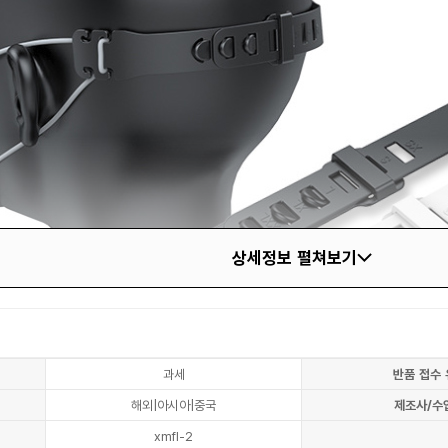
상세정보 펼쳐보기
과세
반품 접수 
해외|아시아|중국
제조사/수
xmfl-2