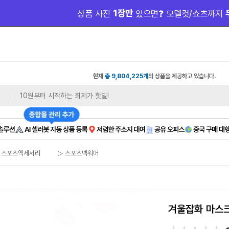
 1장만 
 무료 제
상품 사진
있으면❓ 모델컷/쇼츠까지
현재
총 9,804,225개
의 상품을 제공하고 있습니다.
 스포츠액세서리
▷ 스포츠넥워머
겨울잡화 마스크