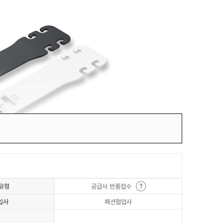
유형
공급사 반품접수
입사
패션협업사