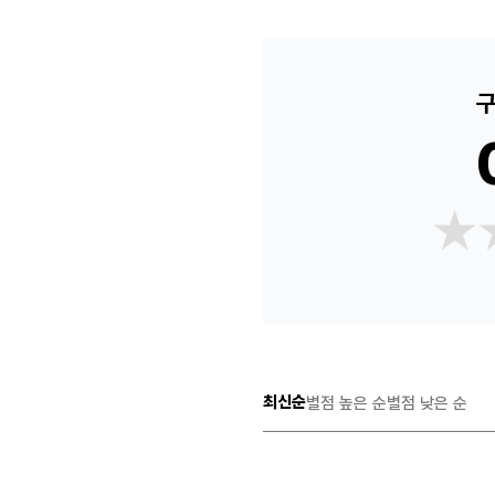
구
★
★
최신순
별점 높은 순
별점 낮은 순