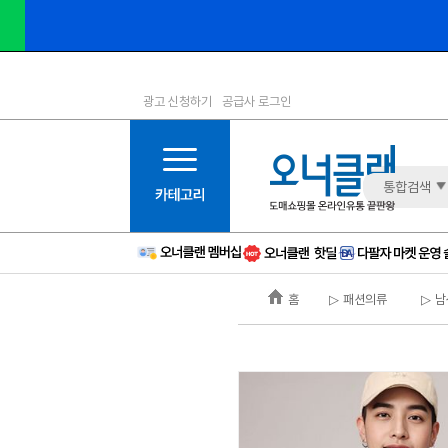
광고 신청하기
공급사 로그인
1등급
11등급
2등급
12등급
3등급
13등급
통합검색
4등급
14등급
5등급
15등급
6등급
16등급
홈
▷ 패션의류
▷ 남
7등급
17등급
8등급
신규
9등급
주의
10등급
BAD