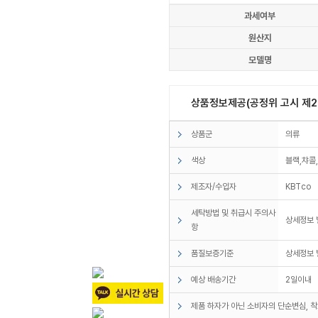
과세여부
원산지
모델명
상품정보제공(공정위 고시 제20
상품군
의류
색상
블랙,챠콜
제조자/수입자
KBTco
세탁방법 및 취급시 주의사
상세정보
항
품질보증기준
상세정보
예상 배송기간
2일이내
제품 하자가 아닌 소비자의 단순변심, 착