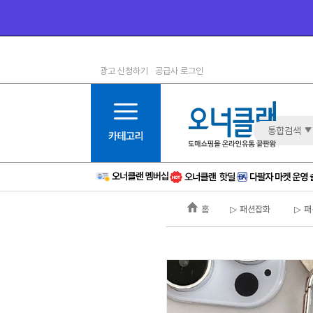
광고 신청하기
공급사 로그인
1등급
11등급
2등급
12등급
3등급
13등급
통합검색
4등급
14등급
5등급
15등급
6등급
16등급
홈
▷ 패션잡화
▷ 패
7등급
17등급
8등급
신규
9등급
주의
10등급
BAD