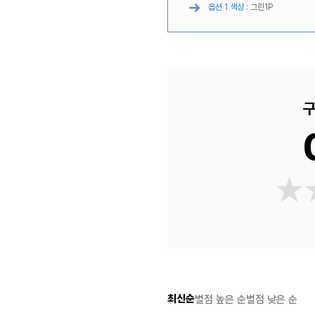
옵션 1 색상 :
그린1P
구
★
★
최신순
별점 높은 순
별점 낮은 순