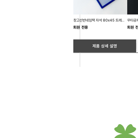
창고선반네임택 자석 80x45 트레이정리 회사비품실
회원 전용
회원 
제품 상세 설명