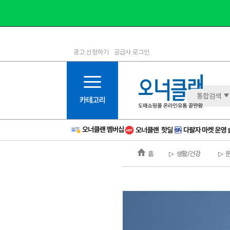
광고 신청하기
공급사 로그인
1등급
11등급
2등급
12등급
3등급
13등급
통합검색
4등급
14등급
5등급
15등급
6등급
16등급
홈
▷ 생활/건강
▷ 
7등급
17등급
8등급
신규
9등급
주의
10등급
BAD