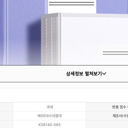
상세정보 펼쳐보기
과세
반품 접수 
해외|아시아|중국
제조사/수
KS8140-565