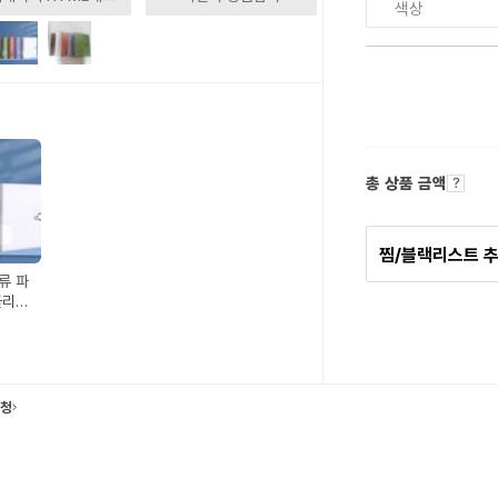
색상
총 상품 금액
찜/블랙리스트 
류 파
클리어
습지
요청