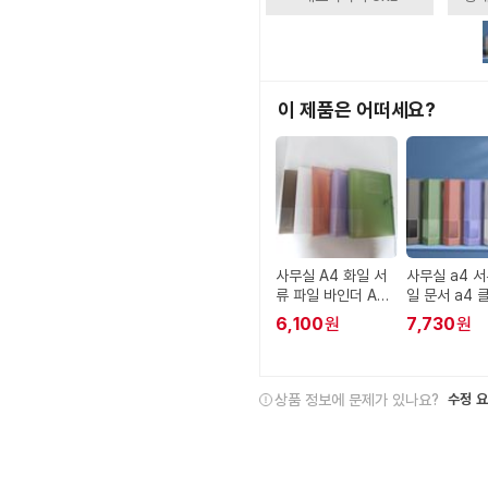
이 제품은 어떠세요?
사무실 A4 화일 서
사무실 a4 서
류 파일 바인더 A4
일 문서 a4 
바인더
파일 보관 학
6,100
원
7,730
원
상품 정보에 문제가 있나요?
수정 