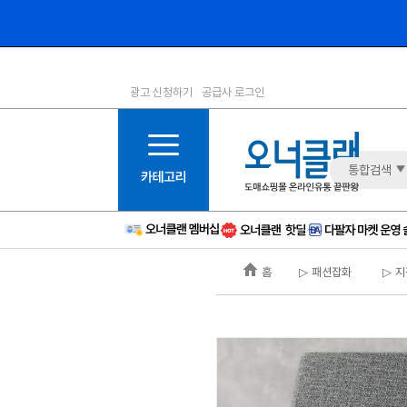
광고 신청하기
공급사 로그인
1등급
11등급
2등급
12등급
3등급
13등급
통합검색
4등급
14등급
5등급
15등급
6등급
16등급
홈
▷ 패션잡화
▷ 지
7등급
17등급
8등급
신규
9등급
주의
10등급
BAD