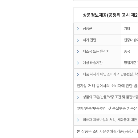
상품정보제공(공정위 고시 제20
상품군
기타
허가 관련
인증대상
제조국 또는 원산지
중국
예상 배송기간
평일기준 
제품 하자가 아닌 소비자의 단순변심, 착
전자상 거래 등에서의 소비자에 관한 법률
상품의 교환/반품/보증 조건 및 품질보증
교환/반품/보증조건 및 품질보증 기준은
피해자 피해보상의 처리, 재화등에 대한 
본 상품은 소비자분쟁해결기준(공정거래위