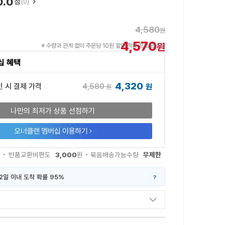
0.0
점
(0)
4,580
원
4,570
원
※ 수량과 관계 없이 주문당 10원 할인 적용 프로모션 중
십 혜택
4,320
4,580
인 시 결제 가격
원
원
나만의 최저가 상품 선점하기
3,000
무제한
원
반품교환비편도
원
묶음배송가능수량
2일 이내 도착 확률 95%
?