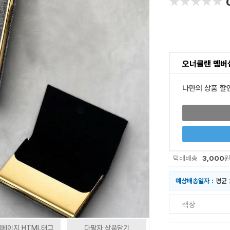
★★★★★
★★★★★
오너클랜 멤버
나만의 상품 할
3,000
택배배송
예상배송일자 :
평균 
색상
페이지 HTML태그
다팔자 상품담기