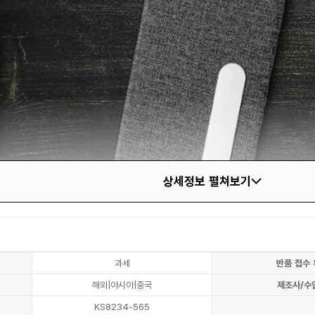
상세정보 펼쳐보기
과세
반품 접수 
해외|아시아|중국
제조사/수
KS8234-565