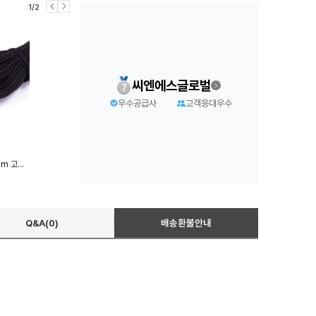
1/2
씨엔에스글로벌
우수공급사
고객응대우수
핏픽 다용도고무줄 5mmx10m 고무밴드 부자재 탄력 고무끈
Q&A(0)
배송환불안내