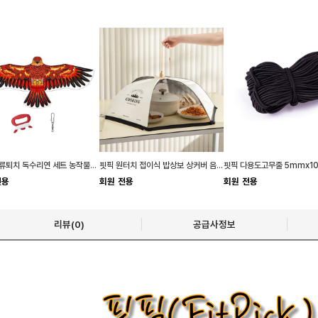
키밍 조류퇴치 독수리연 세트 농작물보호 새쫓기
핏픽 원터치 접이식 밥상보 상커버 음식덮개 반찬커버
전용
회원 전용
회원 전용
리뷰(0)
공급사정보