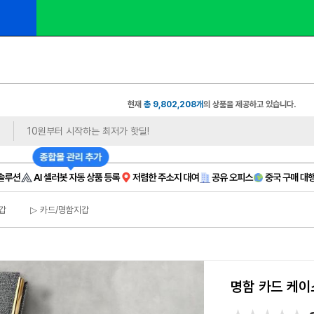
 마감 임박 
 비상주 
🔔 100만 원 이벤트
| 월 9천 원대
현재
총 9,802,208개
의 상품을 제공하고 있습니다.
갑
▷ 카드/명함지갑
명함 카드 케이