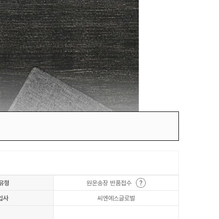
유형
원운송장 반품접수
입사
씨엔에스글로벌