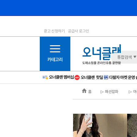
광고 신청하기
공급사 로그인
1등급
11등급
2등급
12등급
3등급
13등급
통합검색
4등급
14등급
5등급
15등급
6등급
16등급
홈
▷ 패션잡화
▷ 여
7등급
17등급
8등급
신규
9등급
주의
10등급
BAD