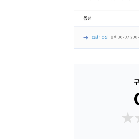
옵션
옵션 1 옵션 :
블랙 36-37 230-
구
★
★