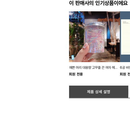
이 판매사의 인기상품이에요
예쁜 머리 대용량 고무줄 끈 여자 헤어 밴드 파스텔
회원 전용
회원 
제품 상세 설명