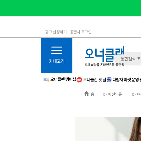
광고 신청하기
공급사 로그인
1등급
11등급
2등급
12등급
3등급
13등급
통합검색
4등급
14등급
5등급
15등급
6등급
16등급
홈
▷ 패션의류
▷ 여
7등급
17등급
8등급
신규
9등급
주의
10등급
BAD