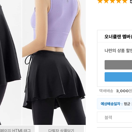
★★★★★
★★★★★
오너클랜 멤버
나만의 상품 할
3,000
택배배송
예상배송일자 :
평균 
블랙
페이지 HTML태그
다팔자 상품담기