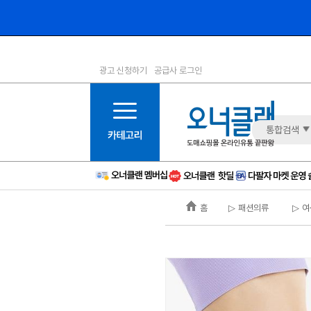
광고 신청하기
공급사 로그인
1등급
11등급
2등급
12등급
3등급
13등급
통합검색
4등급
14등급
5등급
15등급
6등급
16등급
홈
▷ 패션의류
▷ 여
7등급
17등급
8등급
신규
9등급
주의
10등급
BAD