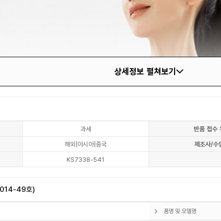
상세정보 펼쳐보기
과세
반품 접수 
해외|아시아|중국
제조사/수
KS7338-541
14-49호)
품명 및 모델명