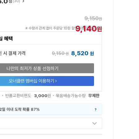
5.0
점
(30)
9,150
원
9,140
원
※ 수량과 관계 없이 주문당 10원 할인 적용 프로모션 중
십 혜택
8,520
9,150
인 시 결제 가격
원
원
나만의 최저가 상품 선점하기
3,000
무제한
원
반품교환비편도
원
묶음배송가능수량
2일 이내 도착 확률 87%
?