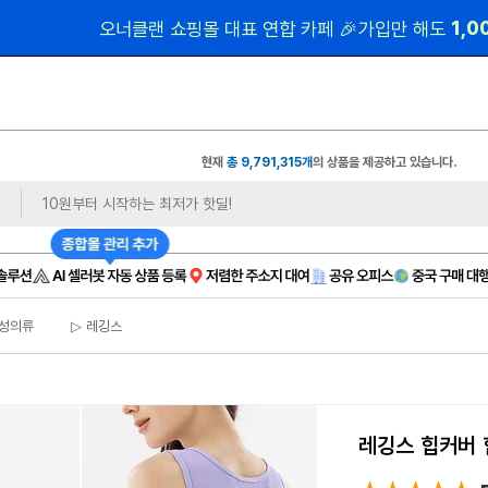
 1,
오너클랜 쇼핑몰 대표 연합 카페 🎉가입만 해도
현재
총 9,791,315개
의 상품을 제공하고 있습니다.
성의류
▷ 레깅스
레깅스 힙커버