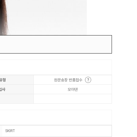
유형
원운송장 반품접수
입사
모아댄
SKIRT