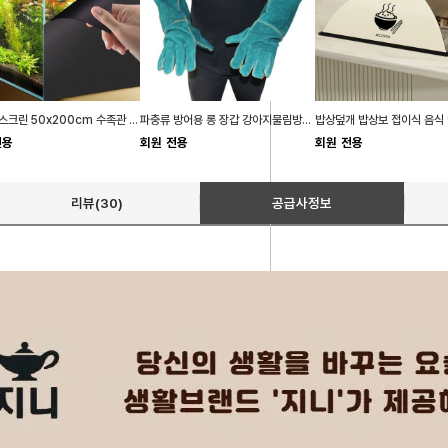
어항 백스크린 50x200cm 수족관 열대어 암막시트지
파충류 방어용 롱 장갑 강아지물림방지 안전 훈련용품
전용
회원 전용
회원 전용
리뷰(30)
공급사정보