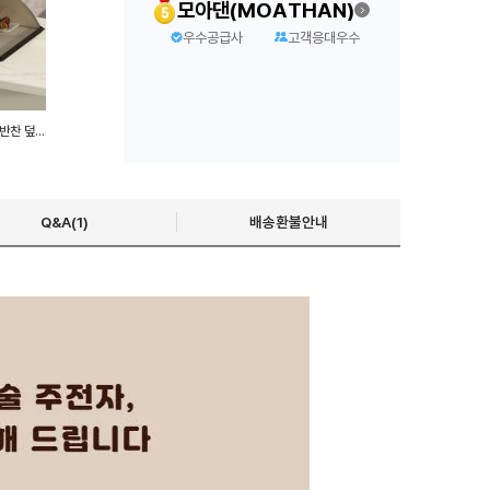
모아댄(MOATHAN)
우수공급사
고객응대우수
밥상덮개 밥상보 접이식 음식 반찬 덮개 상커버 식탁커버 푸드커버
Q&A(1)
배송환불안내