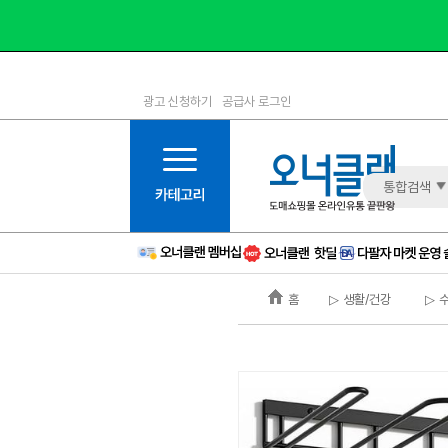
광고 신청하기
공급사 로그인
1등급
11등급
2등급
12등급
3등급
13등급
통합검색
4등급
14등급
5등급
15등급
6등급
16등급
홈
▷ 생활/건강
▷ 
7등급
17등급
8등급
신규
9등급
주의
10등급
BAD