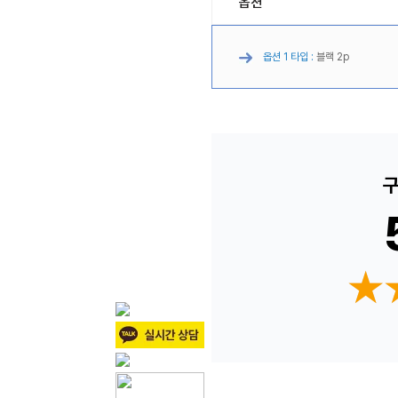
옵션
옵션 1 타입 :
블랙 2p
구
★
★