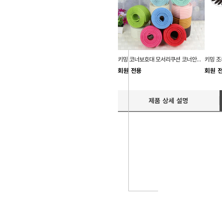
키밍 코너보호대 모서리쿠션 코너안전가드
회원 전용
회원 
제품 상세 설명