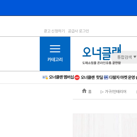
광고 신청하기
공급사 로그인
1등급
11등급
2등급
12등급
3등급
13등급
통합검색
4등급
14등급
5등급
15등급
6등급
16등급
홈
▷ 가구/인테리어
7등급
17등급
8등급
신규
9등급
주의
10등급
BAD