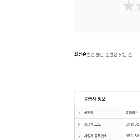
★
★
최신순
별점 높은 순
별점 낮은 순
공급사 정보
상호명
홉플러
공급사 코드
201002
사업자 등록번호
858-56