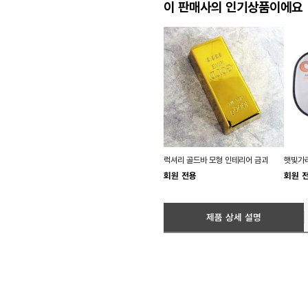
이 판매사의 인기상품이에요
럭셔리 골드바 모형 인테리어 금괴
햇빛가리
회원 전용
회원 
제품 상세 설명