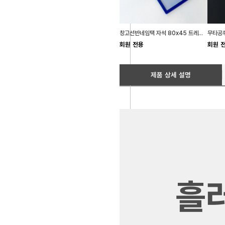
창고선반네임택 자석 80x45 트레이정리 회사비품실
회원 전용
회원 
제품 상세 설명