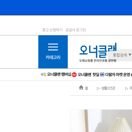
광고 신청하기
공급사 로그인
1등급
11등급
2등급
12등급
3등급
13등급
통합검색
4등급
14등급
5등급
15등급
6등급
16등급
홈
▷ 생활/건강
▷ 
7등급
17등급
8등급
신규
9등급
주의
10등급
BAD