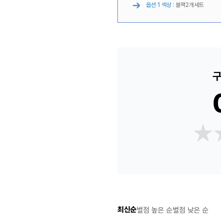
옵션 1 색상 :
블랙2개세트
구
★
★
최신순
별점 높은 순
별점 낮은 순