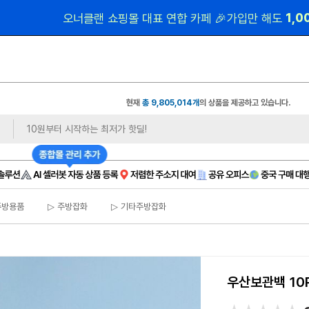
 1,
오너클랜 쇼핑몰 대표 연합 카페 🎉가입만 해도
현재
총 9,805,014개
의 상품을 제공하고 있습니다.
주방용품
▷ 주방잡화
▷ 기타주방잡화
우산보관백 10