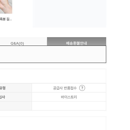
좁은틈새봉 50cm 무타공 압축봉 길이조절
Q&A(0)
배송환불안내
유형
공급사 반품접수
입사
바이스토리