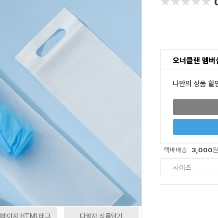
★★★★★
★★★★★
오너클랜 멤버
나만의 상품 할
3,000
택배배송
사이즈
페이지 HTML태그
다팔자 상품담기