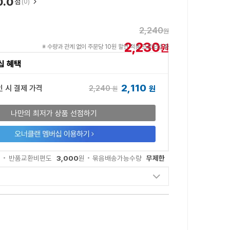
0.0
점
(0)
2,240
원
2,230
원
※ 수량과 관계 없이 주문당 10원 할인 적용 프로모션 중
십 혜택
2,110
2,240
인 시 결제 가격
원
원
나만의 최저가 상품 선점하기
3,000
무제한
원
반품교환비편도
원
묶음배송가능수량