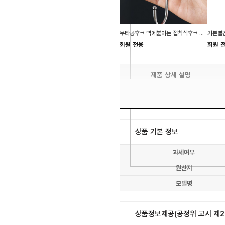
무타공후크 벽에붙이는 접착식후크 욕실용품정리
기본빨간
회원 전용
회원 
제품 상세 설명
상품 기본 정보
과세여부
원산지
모델명
상품정보제공(공정위 고시 제20