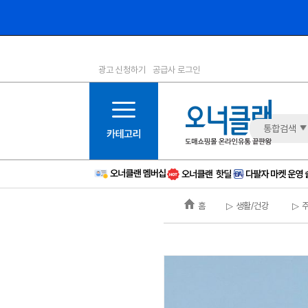
광고 신청하기
공급사 로그인
1등급
11등급
2등급
12등급
3등급
13등급
통합검색
4등급
14등급
5등급
15등급
6등급
16등급
홈
▷ 생활/건강
▷ 
7등급
17등급
8등급
신규
9등급
주의
10등급
BAD