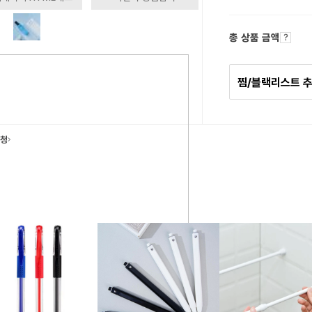
총 상품 금액
찜/블랙리스트 
요청