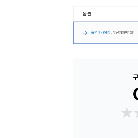
옵션
옵션 1 사이즈 :
우산지퍼백10P
구
★
★