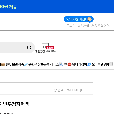
000원 
제공
로그인
회원가입
처음 오셨어요?
상품코드 WFH9FQF
P 반투명지퍼백