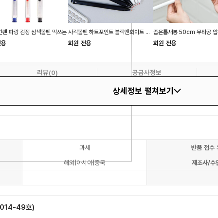
펜 파랑 검정 삼색볼펜 막쓰는
사각볼펜 하트포인트 블랙앤화이트 중성펜
전용
회원 전용
회원 전용
리뷰(0)
공급사정보
상세정보 펼쳐보기
과세
반품 접수 
해외|아시아|중국
제조사/수
14-49호)