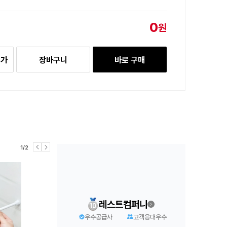
0
원
추가
장바구니
바로 구매
1/2
레스트컴퍼니
우수공급사
고객응대우수