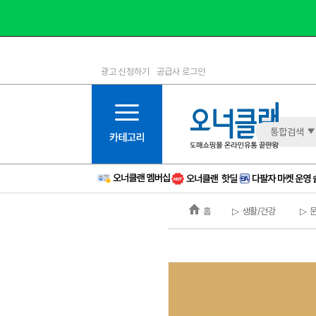
광고 신청하기
공급사 로그인
1등급
11등급
2등급
12등급
3등급
13등급
통합검색
4등급
14등급
5등급
15등급
6등급
16등급
홈
▷ 생활/건강
▷ 
7등급
17등급
8등급
신규
9등급
주의
10등급
BAD