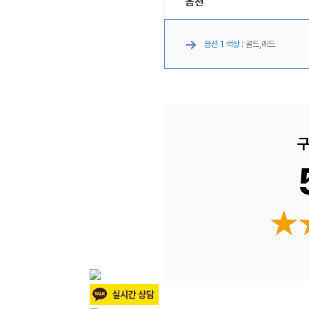
옵션
옵션 1 색상 :
골드,레드
구
★
★