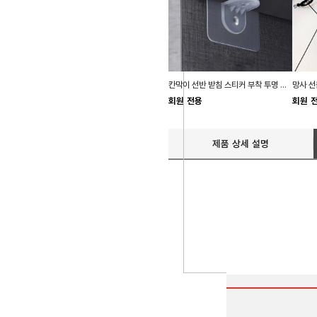
칸막이 선반 받침 스티커 부착 투명 홀더 DD-10588
회원 전용
회원 
제품 상세 설명