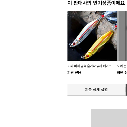
이 판매사의 인기상품이에요
가짜 미끼 금속 숟가락 낚시 베이스
도어 손
회원 전용
회원 
제품 상세 설명