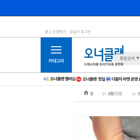
광고 신청하기
공급사 로그인
1등급
11등급
2등급
12등급
3등급
13등급
통합검색
4등급
14등급
5등급
15등급
6등급
16등급
홈
▷ 생활/건강
▷ 
7등급
17등급
8등급
신규
9등급
주의
10등급
BAD