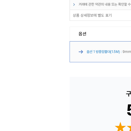
거래에 관한 약관의 내용 또는 확인할 수
상품 상세정보에 별도 표기
옵션
옵션 1 방충망쫄대(1.5M) :
9mm(
구
★
★